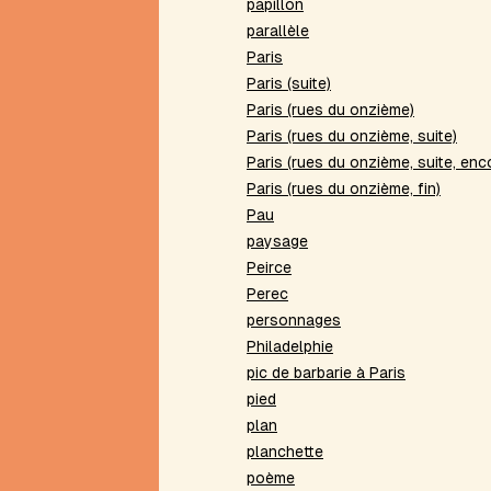
papillon
Chicago
parallèle
Chimère
Paris
Chronopoème
Paris (suite)
Citations
Paris (rues du onzième)
CMMP
Paris (rues du onzième, suite)
Conte
Paris (rues du onzième, suite, enc
à
Paris (rues du onzième, fin)
votre
Pau
façon
paysage
Contrainte
de
Peirce
Delmas
Perec
Contrainte
personnages
de
Philadelphie
Lloyd
pic de barbarie à Paris
Contrainte
pied
de
plan
Pascal
planchette
Contrainte
de
poème