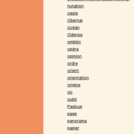
Beau
nutation
présent
oasis
Belle
Obernai
absente
océan
Bibliothèques
Odense
virtuelles
ombilic
Bivocalisme
opéra
Bord
opinion
de
poème
ordre
Boule
orient
de
orientation
neige
origine
Bris
où
de
oubli
mots
Padoue
C
page
Caradec
panorama
Carré
papier
lescurien