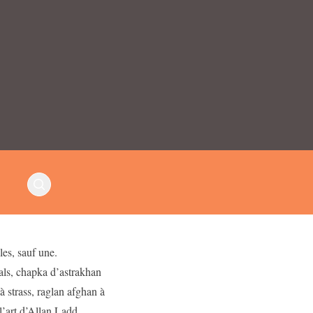
es, sauf une.
Hals, chapka d’astrakhan
à strass, raglan afghan à
’art d’Allan Ladd,