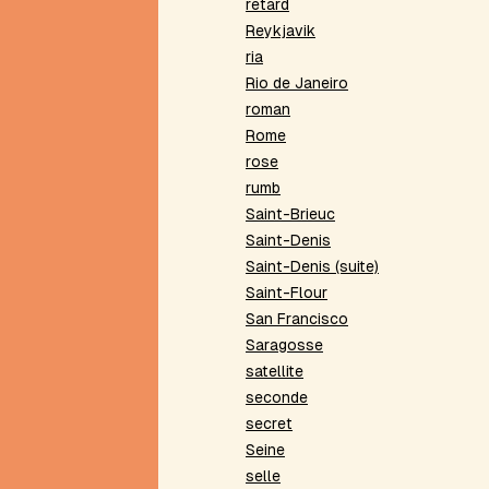
kaïsation
retard
Haïku
Reykjavik
argentin
ria
Hétérogrammes
Rio de Janeiro
Homomorphisme
roman
Homophonies
Rome
Homosyntaxisme
rose
Homovocalisme
rumb
Hyper-
Saint-Brieuc
roman
Saint-Denis
Hypertropes
Saint-Denis (suite)
I
Saint-Flour
San Francisco
Immorale
élémentaire
Saragosse
Index
satellite
Intérieur
seconde
de
secret
poème
Seine
Inventaire
selle