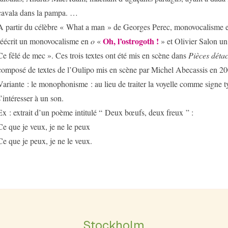
cavala dans la pampa. …
A partir du célèbre « What a man » de Georges Perec, monovocalisme
Oh, l’ostrogoth !
réécrit un monovocalisme en
o
«
» et Olivier Salon 
Ce fêlé de mec ». Ces trois textes ont été mis en scène dans
Pièces déta
composé de textes de l’Oulipo mis en scène par Michel Abecassis en 20
Variante : le monophonisme : au lieu de traiter la voyelle comme signe 
s’intéresser à un son.
Ex : extrait d’un poème intitulé “ Deux bœufs, deux freux ” :
Ce que je veux, je ne le peux
Ce que je peux, je ne le veux.
Stockholm