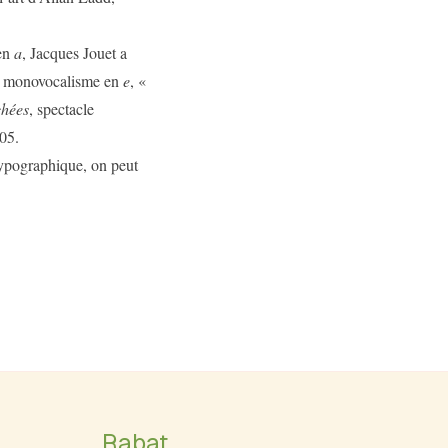
 en
a
, Jacques Jouet a
un monovocalisme en
e
, «
chées
, spectacle
05.
typographique, on peut
Rabat