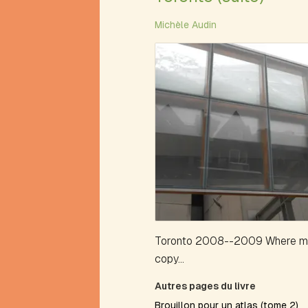
Mathews
Michèle Audin
Alphabétique
(portrait)
Alva
Anaérobie
Anagramme
Antérime
Antirime
Aphorime
Aphorisme
Arbre
à
théâtre
Arbres
et
Toronto 2008--2009 Where ma
arborescence
copy...
Avalanche
Avion
Autres pages du livre
B
Brouillon pour un atlas (tome 2)