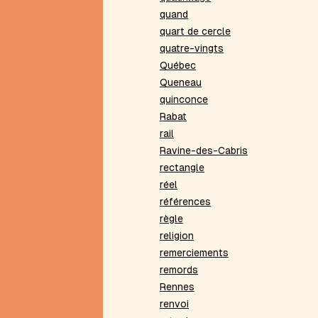
de
quand
style
quart de cercle
Explorations
quatre-vingts
à
Québec
la
Queneau
limite
quinconce
F
Rabat
Facteur
rail
commun
Ravine-des-Cabris
(mise
rectangle
en)
réel
Filigrane
références
Formes
règle
fixes
religion
G
remerciements
Graphe
remords
H
Rennes
renvoi
Haï-