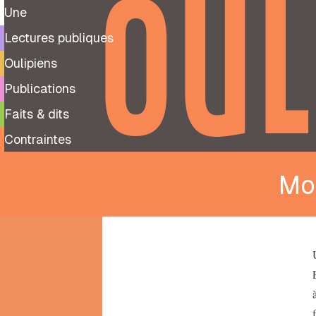
OUL
Une
Lectures publiques
Oulipiens
Publications
Faits & dits
Contraintes
Mo
9
99
notes
préparatoires
À