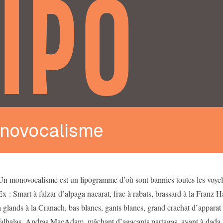
IPO
novocalisme
Un monovocalisme est un lipogramme d’où sont bannies toutes les voyell
Ex : Smart à falzar d’alpaga nacarat, frac à rabats, brassard à la Franz 
à glands à la Cranach, bas blancs, gants blancs, grand crachat d’apparat 
falbalas, Andras MacAdam, mâchant d’agaçants partagas, ayant à dada l