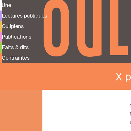
OUL
Une
Lectures publiques
Oulipiens
Publications
Faits & dits
Contraintes
X p
9
99
notes
préparatoires
À