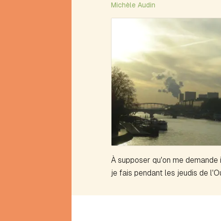
Michèle Audin
Mathews
Alphabétique
(portrait)
Alva
Anaérobie
Anagramme
Antérime
Antirime
Aphorime
Aphorisme
Arbre
à
théâtre
Arbres
À supposer qu'on me demande ic
et
je fais pendant les jeudis de l'Ou
arborescence
Avalanche
Avion
B