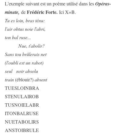
L'exemple suivant est un poème utilisé dans les
Opéras-
Frédéric Forte.
minute,
de
Ici X=B.
Tu es loin, bras ténu:
l'air obtus noie l'abri,
ton bal ruse...
Nue, t'abolir?
Sans tou brûlerais net
(l'oubli est un rabot)
seul noir absolu
train
(éblouir?)
absent
TUESLOINBRA
STENULAIROB
TUSNOIELABR
ITONBALRUSE
NUETABOLIRS
ANSTOIBRULE