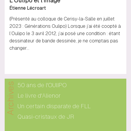
L'Oulipo et l'image
Étienne Lécroart
(Présenté au colloque de Cerisy-la-Salle en juillet
2023 : Générations Oulipo) Lorsque j’ai été coopté à
l’Oulipo le 3 avril 2012, j’ai posé une condition : étant
dessinateur de bande dessinée, je ne comptais pas
changer…
Archives
50 ans de l'OUlIPO
Le livre d'Alienor
Un certain disparate de FLL
Quasi-cristaux de JR