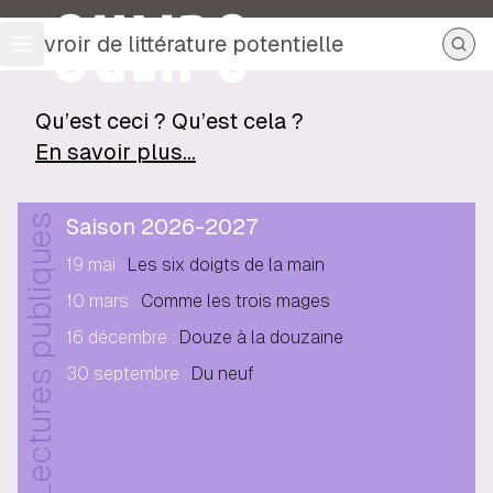
OULIPO
ouvroir de littérature potentielle
Qu’est ceci ? Qu’est cela ?
En savoir plus…
Lectures publiques
Saison
2026-2027
19 mai
:
Les six doigts de la main
10 mars
:
Comme les trois mages
16 décembre
:
Douze à la douzaine
30 septembre
:
Du neuf