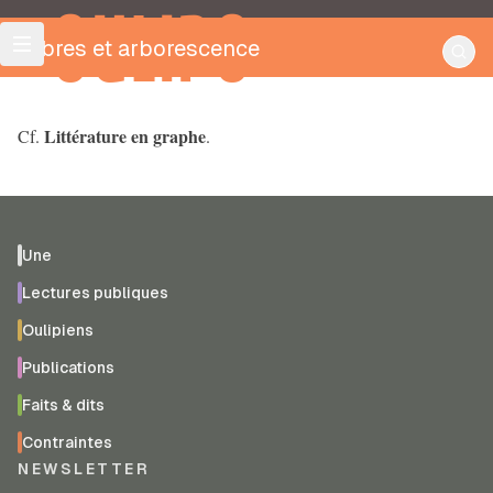
OULIPO
Arbres et arborescence
Littérature en graphe
Cf.
.
Une
Lectures publiques
Oulipiens
Publications
Faits & dits
Contraintes
NEWSLETTER