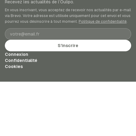
Recevez les actualités de l’Oulipo.
En vous inscrivant, vous acceptez de recevoir nos actualités par e-mail
via Brevo. Votre adresse est utilisée uniquement pour cet envoi et vous
pourrez vous désinscrire à tout moment.
Politique de confidentialité
.
Adresse e-mail
S’inscrire
Connexion
Confidentialité
Cookies