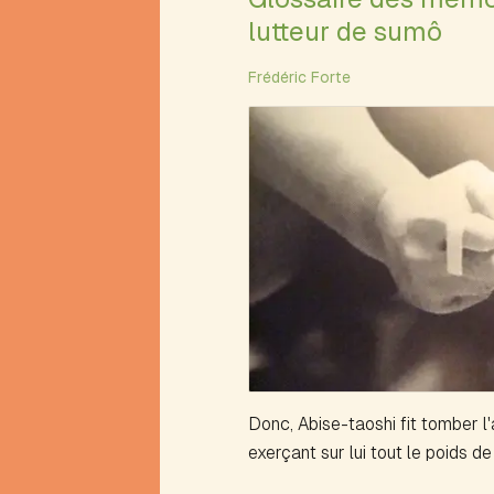
Algorithme
lutteur de sumô
de
Mathews
Alphabétique
Frédéric Forte
(portrait)
Alva
Anaérobie
Anagramme
Antérime
Antirime
Aphorime
Aphorisme
Arbre
à
théâtre
Arbres
et
Donc, Abise-taoshi fit tomber l
arborescence
exerçant sur lui tout le poids d
Avalanche
Avion