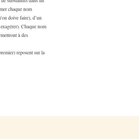
e de substantifs dans un
former chaque nom
’on doive faire), d’un
as exagérer). Chaque nom
rmettront à des
premier) reposent sur la