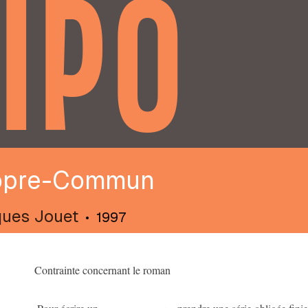
IPO
opre-Commun
ues Jouet
•
1997
Contrainte concernant le roman