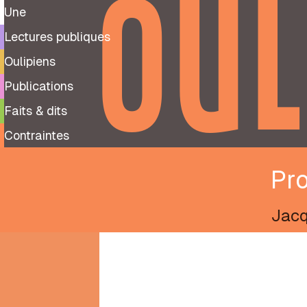
OUL
Une
Lectures publiques
Oulipiens
Publications
Faits & dits
Contraintes
Pr
Jacq
9
99
notes
préparatoires