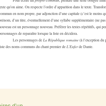
Pour écrire un
propre-commun
, prendre une série obligée fini
texte qu’on aime. On respecte l’ordre d’apparition dans le texte. Trans
commun en nom propre, par adjonction d’une capitale (c’est le moins qu
prénom, d’un titre, éventuellement d’une syllabe supplémentaire (ne p
nouveau est un personnage nouveau. Préférer les textes répétitifs, qui pe
personnages de reparaître lorsque la liste en décidera.
Les personnages de
La République romaine
(à l’exception du 
liste des noms communs du chant premier de
L’Enfer
de Dante.
ires d’un