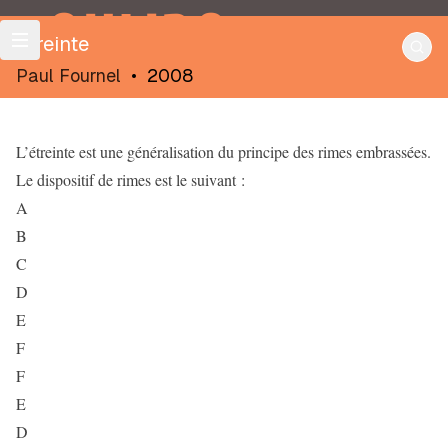
OULIPO
Etreinte
Paul Fournel
•
2008
L’étreinte est une généralisation du principe des rimes embrassées.
Le dispositif de rimes est le suivant :
A
B
C
D
E
F
F
E
D