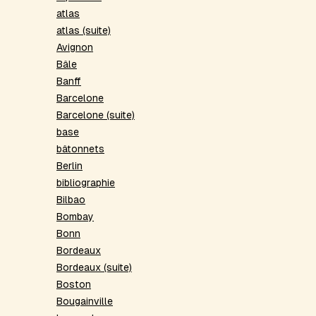
atlas
atlas (suite)
Avignon
Bâle
Banff
Barcelone
Barcelone (suite)
base
bâtonnets
Berlin
bibliographie
Bilbao
Bombay
Bonn
Bordeaux
Bordeaux (suite)
Boston
Bougainville