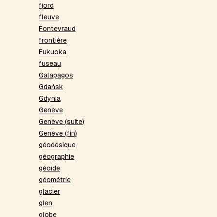
fjord
fleuve
Fontevraud
frontière
Fukuoka
fuseau
Galapagos
Gdańsk
Gdynia
Genève
Genève (suite)
Genève (fin)
géodésique
géographie
géoïde
géométrie
glacier
glen
globe