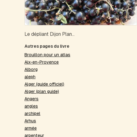
Le dépliant Dijon Plan...
Autres pages du livre
Brouillon pour un atlas
Aix-en-Provence
Alborg
aleph
Alger (guide officiel)
Alger (plan guide)
Angers
angles
archipel
Arhus
armée
arpenteur