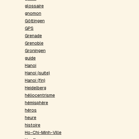
glossaire
gnomon
Göttingen
GPS
Grenade
Grenoble
Groningen
guide
Hanoi
Hanoi (suite)
Hanoi (fin)
Heidelberg
héliocentrisme
hémisphère
héros
heure
histoire
Ho-Chi-Minh-Ville