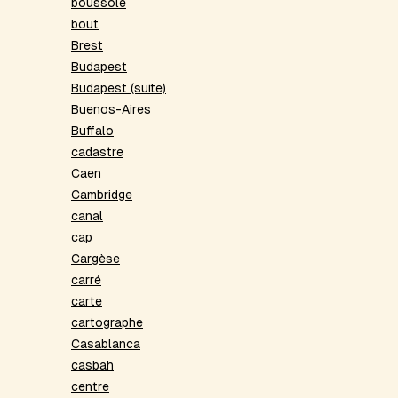
boussole
bout
Brest
Budapest
Budapest (suite)
Buenos-Aires
Buffalo
cadastre
Caen
Cambridge
canal
cap
Cargèse
carré
carte
cartographe
Casablanca
casbah
centre