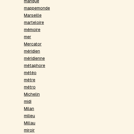
manque
mappemonde
Marseille
marteloire
mémoire
mer
Mercator
méridien
méridienne
métaphore
météo
mètre
métro
Michelin
midi
Milan
milieu
Millau
miroir