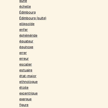
dune
échelle
Édimbourg
Édimbourg (suite)
ellipsoïde
enfer
éphéméride
équateur
équinoxe
errer
erreur
escalier
estuaire
état-major
ethnologue
étoile
excentrique
exergue
figure