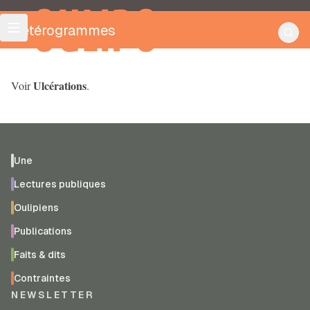
OULIPO
Hétérogrammes
Ulcérations
Voir
.
Une
Lectures publiques
Oulipiens
Publications
Faits & dits
Contraintes
NEWSLETTER