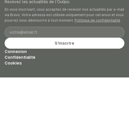
Recevez les actualités de l’Oulipo.
En vous inscrivant, vous acceptez de recevoir nos actualités par e-mail
via Brevo. Votre adresse est utilisée uniquement pour cet envoi et vous
pourrez vous désinscrire à tout moment.
Politique de confidentialité
.
Adresse e-mail
S’inscrire
Connexion
Confidentialité
Cookies