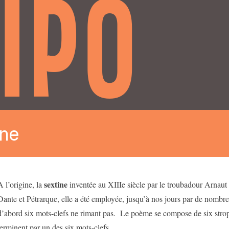
IPO
ine
sextine
A l’origine, la
inventée au XIIIe siècle par le troubadour Arnaut
Dante et Pétrarque, elle a été employée, jusqu’à nos jours par de nombr
d’abord six mots-clefs ne rimant pas. Le poème se compose de six stroph
terminent par un des six mots-clefs.