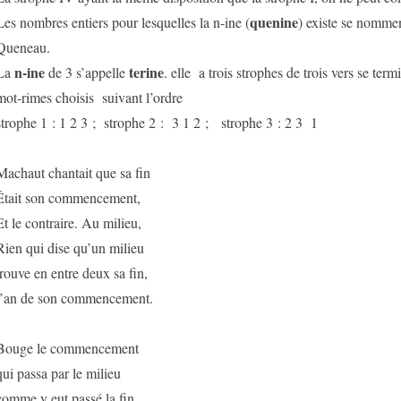
quenine
Les nombres entiers pour lesquelles la n-ine (
) existe se nomme
Queneau.
n-ine
terine
La
de 3 s’appelle
. elle a trois strophes de trois vers se te
mot-rimes choisis suivant l’ordre
strophe 1 : 1 2 3 ; strophe 2 : 3 1 2 ; strophe 3 : 2 3 1
Machaut chantait que sa fin
Était son commencement,
Et le contraire. Au milieu,
Rien qui dise qu’un milieu
trouve en entre deux sa fin,
l’an de son commencement.
Bouge le commencement
qui passa par le milieu
comme y eut passé la fin.