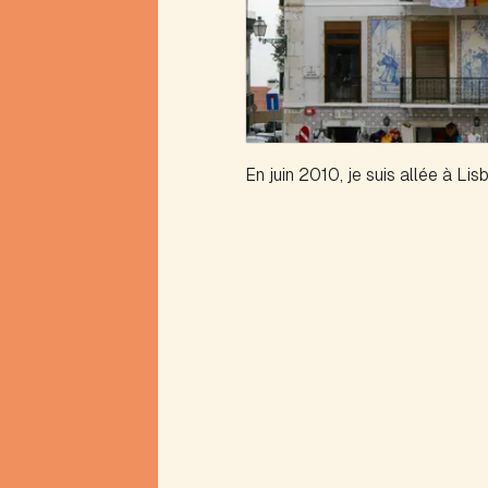
de
style
Explorations
à
la
limite
F
En juin 2010, je suis allée à Lisb
Facteur
commun
(mise
en)
Filigrane
Formes
fixes
G
Graphe
H
Haï-