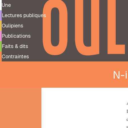
OUL
Une
Lectures publiques
Oulipiens
Publications
Faits & dits
Contraintes
N-
9
99
notes
préparatoires
À