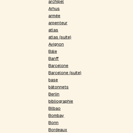
archipel
Arhus
armée
arpenteur
atlas
atlas (suite)
Avignon
Bâle
Banff
Barcelone
Barcelone (suite)
base
bâtonnets
Berlin
bibliographie
Bilbao
Bombay
Bonn
Bordeaux