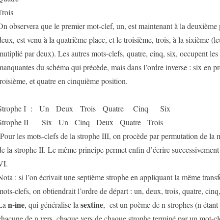
Trois
On observera que le premier mot-clef, un, est maintenant à la deuxième 
deux, est venu à la quatrième place, et le troisième, trois, à la sixième (
mutiplié par deux). Les autres mots-clefs, quatre, cinq, six, occupent les
manquantes du schéma qui précède, mais dans l’ordre inverse : six en pr
troisième, et quatre en cinquième position.
Strophe I : Un Deux Trois Quatre Cinq Six
Strophe II Six Un Cinq Deux Quatre Trois
Pour les mots-clefs de la strophe III, on procède par permutation de la
de la strophe II. Le même principe permet enfin d’écrire successivement 
VI.
Nota : si l’on écrivait une septième strophe en appliquant la même trans
mots-clefs, on obtiendrait l’ordre de départ : un, deux, trois, quatre, cinq,
n-ine
sextine
La
, qui généralise la
, est un poème de n strophes (n étant
chacune de n vers, chaque vers de chaque strophe terminé par un mot-cle