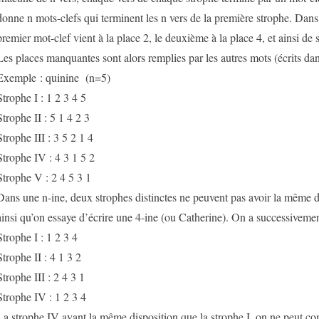
donne n mots-clefs qui terminent les n vers de la première strophe. Dans
premier mot-clef vient à la place 2, le deuxième à la place 4, et ainsi de s
Les places manquantes sont alors remplies par les autres mots (écrits dans
Exemple : quinine (n=5)
Strophe I : 1 2 3 4 5
Strophe II : 5 1 4 2 3
Strophe III : 3 5 2 1 4
Strophe IV : 4 3 1 5 2
Strophe V : 2 4 5 3 1
Dans une n-ine, deux strophes distinctes ne peuvent pas avoir la même 
ainsi qu’on essaye d’écrire une 4-ine (ou Catherine). On a successivemen
Strophe I : 1 2 3 4
Strophe II : 4 1 3 2
Strophe III : 2 4 3 1
Strophe IV : 1 2 3 4
La strophe IV ayant la même disposition que la strophe I, on ne peut c