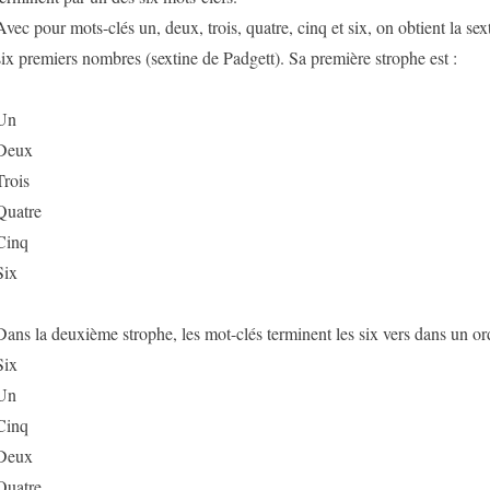
Avec pour mots-clés un, deux, trois, quatre, cinq et six, on obtient la s
six premiers nombres (sextine de Padgett). Sa première strophe est :
Un
Deux
Trois
Quatre
Cinq
Six
Dans la deuxième strophe, les mot-clés terminent les six vers dans un ord
Six
Un
Cinq
Deux
Quatre