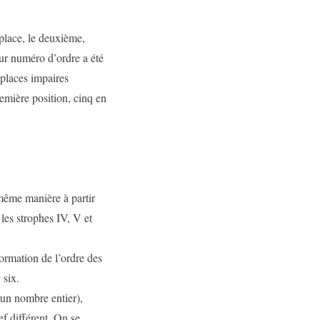
place, le deuxième,
leur numéro d’ordre a été
 places impaires
emière position, cinq en
 même manière à partir
les strophes IV, V et
formation de l’ordre des
 six.
 un nombre entier),
f différent. On se