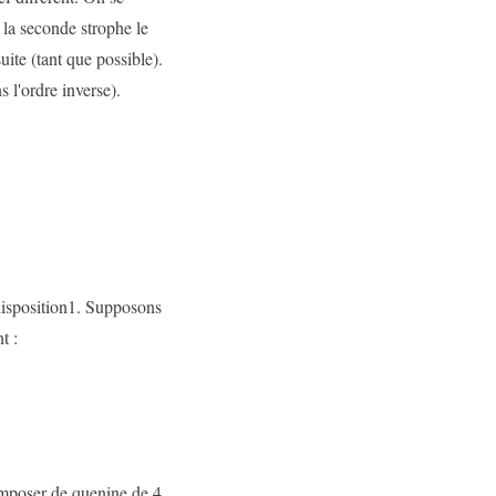
 la seconde strophe le
uite (tant que possible).
 l'ordre inverse).
disposition1. Supposons
t :
omposer de quenine de 4.