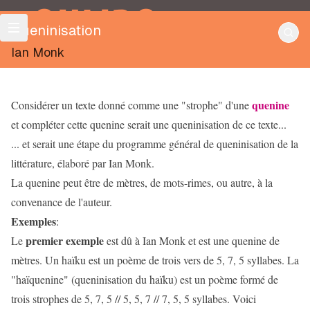
OULIPO
Queninisation
Ian Monk
quenine
Considérer un texte donné comme une "strophe" d'une
et compléter cette quenine serait une queninisation de ce texte...
... et serait une étape du programme général de queninisation de la
littérature, élaboré par Ian Monk.
La quenine peut être de mètres, de mots-rimes, ou autre, à la
convenance de l'auteur.
Exemples
:
premier exemple
Le
est dû à Ian Monk et est une quenine de
mètres. Un haïku est un poème de trois vers de 5, 7, 5 syllabes. La
"haïquenine" (queninisation du haïku) est un poème formé de
trois strophes de 5, 7, 5 // 5, 5, 7 // 7, 5, 5 syllabes. Voici