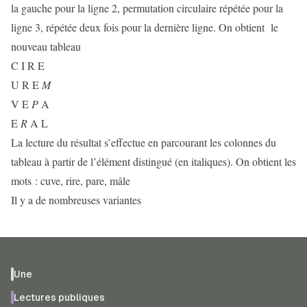
la gauche pour la ligne 2, permutation circulaire répétée pour la
ligne 3, répétée deux fois pour la dernière ligne. On obtient le
nouveau tableau
C I R E
U R E
M
V E
P
A
E
R
A L
La lecture du résultat s’effectue en parcourant les colonnes du
tableau à partir de l’élément distingué (en italiques). On obtient les
mots : cuve, rire, pare, mâle
Il y a de nombreuses variantes
Une
Lectures publiques