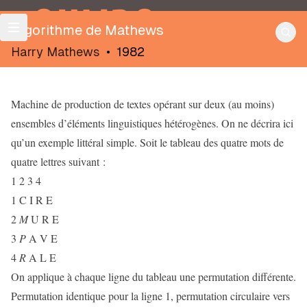
OULIPO
Algorithme de Mathews
Harry Mathews
•
1982
Machine de production de textes opérant sur deux (au moins)
ensembles d’éléments linguistiques hétérogènes. On ne décrira ici
qu’un exemple littéral simple. Soit le tableau des quatre mots de
quatre lettres suivant :
1 2 3 4
1 C I R E
2
M
U R E
3
P
A V E
4
R
A L E
On applique à chaque ligne du tableau une permutation différente.
Permutation identique pour la ligne 1, permutation circulaire vers