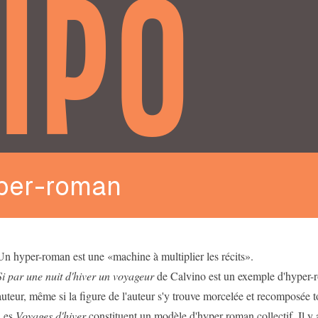
IPO
per-roman
Un hyper-roman est une «machine à multiplier les récits».
Si
par une nuit d'hiver un voyageur
de Calvino est un exemple d'hyper-r
auteur, même si la figure de l'auteur s'y trouve morcelée et recomposée to
Les
Voyages d'hiver
constituent un modèle d'hyper roman collectif. Il y 