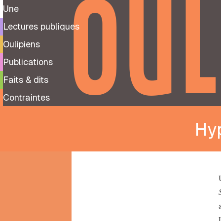
OUL
Une
Lectures publiques
Oulipiens
Publications
Faits & dits
Contraintes
Hy
9
99
notes
préparatoires
À