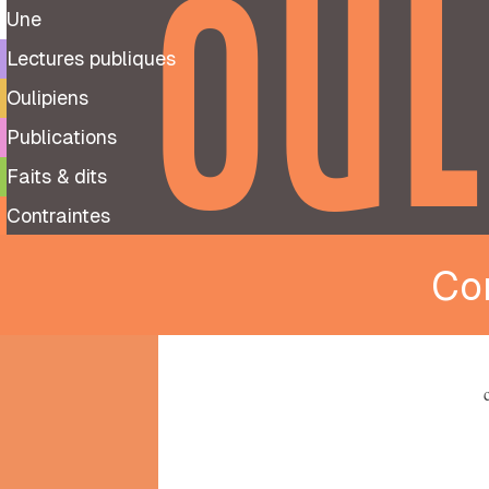
OUL
Une
Lectures publiques
Oulipiens
Publications
Faits & dits
Contraintes
Con
9
99
notes
préparatoires
À