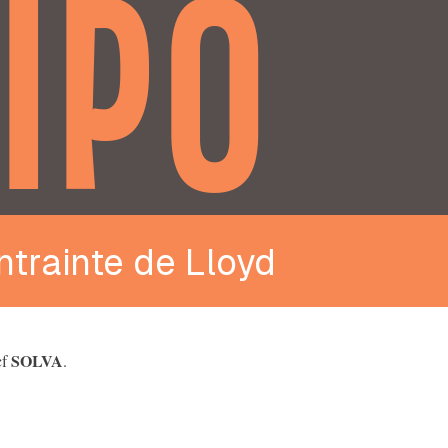
IPO
trainte de Lloyd
SOLVA
cf
.