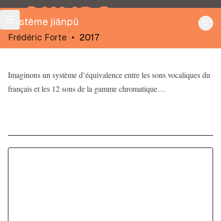
OULIPO
Système jiǎnpǔ
Frédéric Forte
•
2017
Imaginons un système d’équivalence entre les sons vocaliques du
français et les 12 sons de la gamme chromatique…