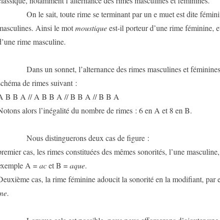
classique, notamment l’alternance des rimes masculines et féminines.
On le sait, toute rime se terminant par un e muet est dite féminine,
masculines. Ainsi le mot
moustique
est-il porteur d’une rime féminine, 
d’une rime masculine.
Dans un sonnet, l’alternance des rimes masculines et féminines p
schéma de rimes suivant :
A B B A // A B B A // B B A // B B A
Notons alors l’inégalité du nombre de rimes : 6 en A et 8 en B.
Nous distinguerons deux cas de figure :
premier cas, les rimes constituées des mêmes sonorités, l’une masculine, 
exemple A =
ac
et B =
aque
.
Deuxième cas, la rime féminine adoucit la sonorité en la modifiant, pa
ine
.