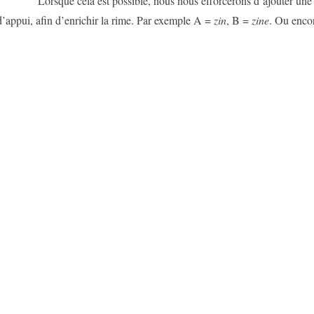
Lorsque cela est possible, nous nous efforcerons d’ajouter un
d’appui, afin d’enrichir la rime. Par exemple A =
zin
, B =
zine
. Ou enc