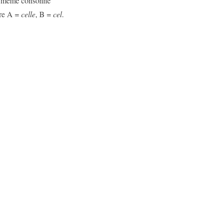
e même consonne
ore A =
celle
, B =
cel
.