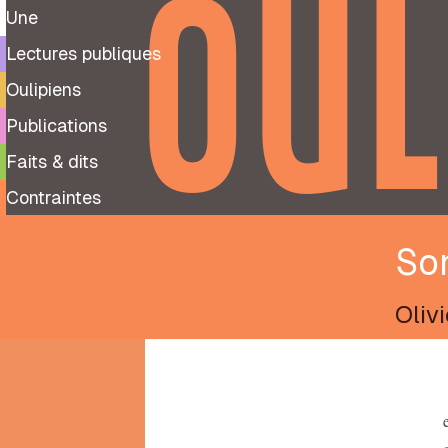
OUL
Une
Lectures publiques
Oulipiens
Publications
Faits & dits
Contraintes
So
Oliv
9
99
notes
préparatoires