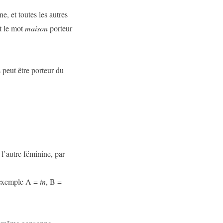
 et toutes les autres
et le mot
maison
porteur
eut être porteur du
l’autre féminine, par
r exemple A =
in
, B =