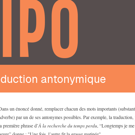
IPO
aduction antonymique
Dans un énoncé donné, remplacer chacun des mots importants (substantif
adverbe) par un de ses antonymes possibles. Par exemple, la traduction,
la première phrase d’
À la recherche du temps perdu
, “Longtemps je me
heure” donne ; "Une fois, l’autre fit la grasse matinée".