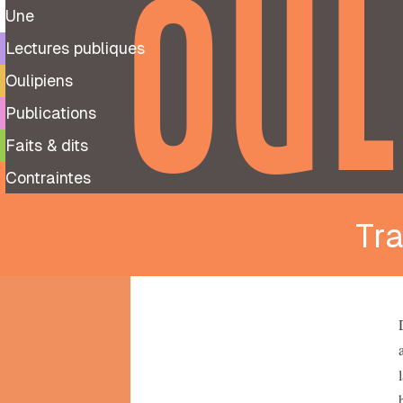
OUL
Une
Lectures publiques
Oulipiens
Publications
Faits & dits
Contraintes
Tr
9
99
notes
préparatoires
À