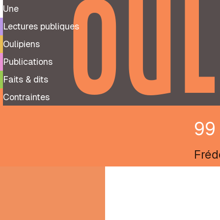
OUL
Une
Lectures publiques
Oulipiens
Publications
Faits & dits
Contraintes
99 
Fréd
9
Tags
99
potentialite
notes
99
préparatoires