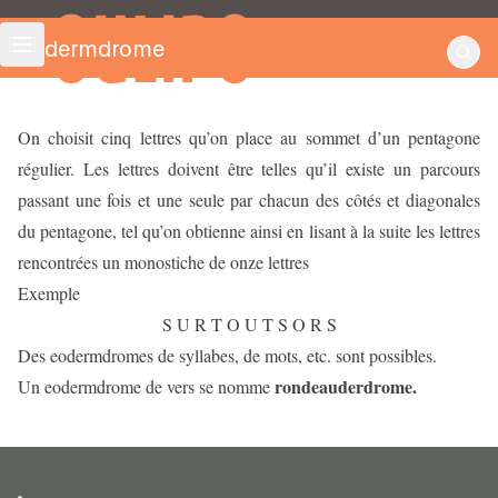
OULIPO
Eodermdrome
On choisit cinq lettres qu’on place au sommet d’un pentagone
régulier. Les lettres doivent être telles qu’il existe un parcours
passant une fois et une seule par chacun des côtés et diagonales
du pentagone, tel qu’on obtienne ainsi en lisant à la suite les lettres
rencontrées un monostiche de onze lettres
Exemple
S U R T O U T S O R S
Des eodermdromes de syllabes, de mots, etc. sont possibles.
rondeauderdrome.
Un eodermdrome de vers se nomme