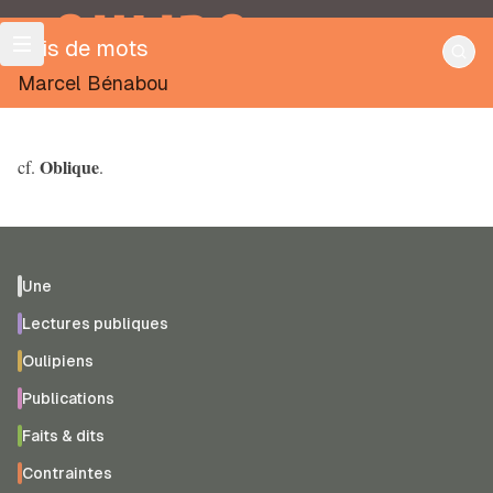
OULIPO
Bris de mots
Marcel Bénabou
Oblique
cf.
.
Une
Lectures publiques
Oulipiens
Publications
Faits & dits
Contraintes