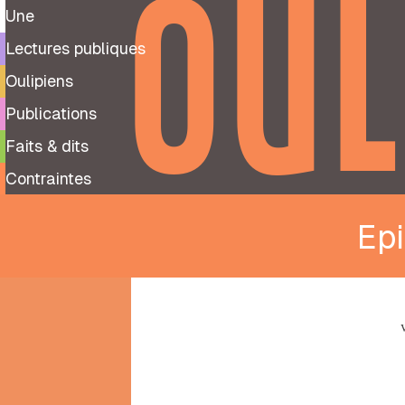
OUL
Une
Lectures publiques
Oulipiens
Publications
Faits & dits
Contraintes
Epi
9
99
notes
préparatoires
À