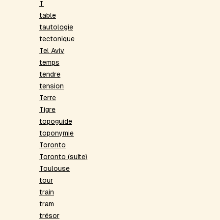
T
table
tautologie
tectonique
Tel Aviv
temps
tendre
tension
Terre
Tigre
topoguide
toponymie
Toronto
Toronto (suite)
Toulouse
tour
train
tram
trésor