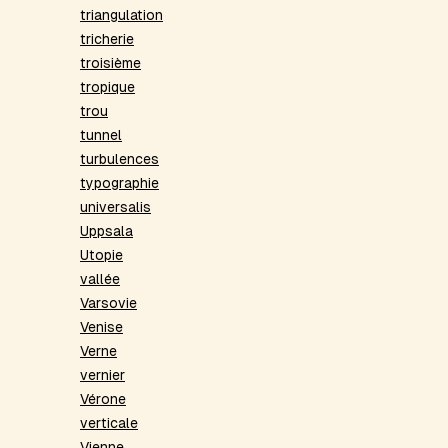
triangulation
tricherie
troisième
tropique
trou
tunnel
turbulences
typographie
universalis
Uppsala
Utopie
vallée
Varsovie
Venise
Verne
vernier
Vérone
verticale
Vienne