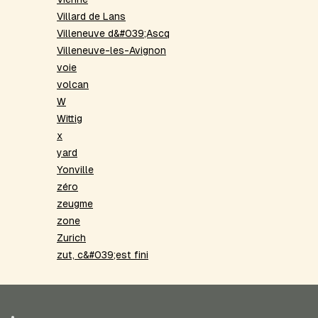
Villard de Lans
Villeneuve d&#039;Ascq
Villeneuve-les-Avignon
voie
volcan
W
Wittig
x
yard
Yonville
zéro
zeugme
zone
Zurich
zut, c&#039;est fini