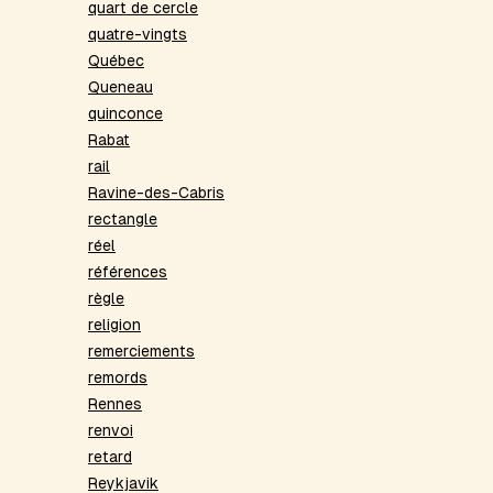
quart de cercle
quatre-vingts
Québec
Queneau
quinconce
Rabat
rail
Ravine-des-Cabris
rectangle
réel
références
règle
religion
remerciements
remords
Rennes
renvoi
retard
Reykjavik