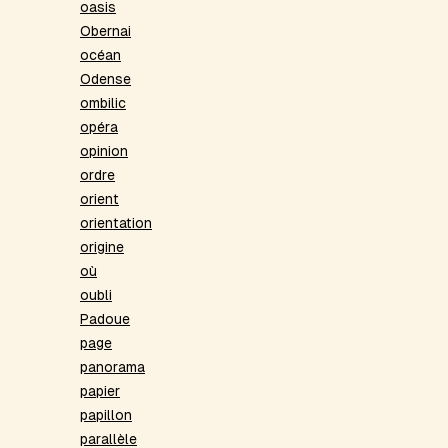
oasis
Obernai
océan
Odense
ombilic
opéra
opinion
ordre
orient
orientation
origine
où
oubli
Padoue
page
panorama
papier
papillon
parallèle