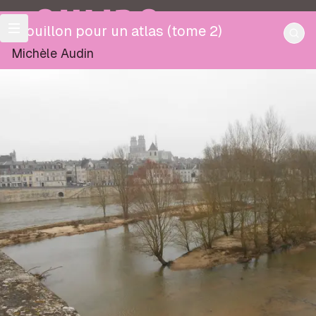
OULIPO
Brouillon pour un atlas (tome 2)
Michèle Audin