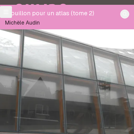
OULIPO
Brouillon pour un atlas (tome 2)
Michèle Audin