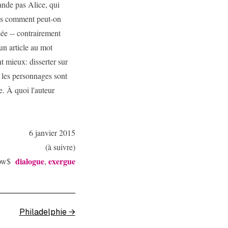
ande pas Alice, qui
Mais comment peut-on
sée -- contrairement
 un article au mot
 mieux: disserter sur
 les personnages sont
e. À quoi l'auteur
6 janvier 2015
(à suivre)
dialogue
exergue
row$
,
Philadelphie
→