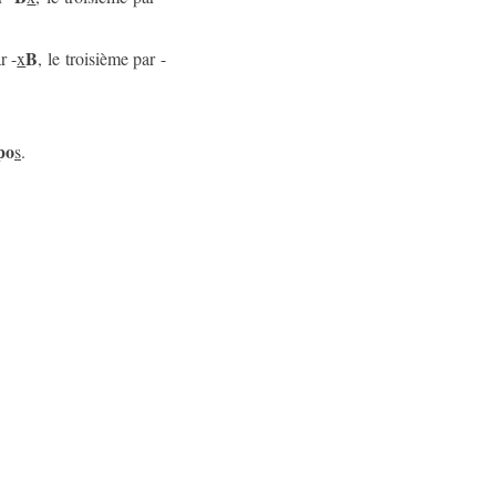
B
r -
x
, le troisième par -
po
s
.