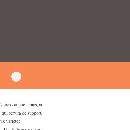
 (lettres ou phonèmes, au
, qui servira de support.
ux variétés :
B
r -
x
, le troisième par -