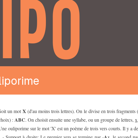
IPO
liporime
X
Soit un mot
(d'au moins trois lettres). On le divise en trois fragments
ABC
choix) :
. On choisit ensuite une syllabe, ou un groupe de lettres,
x
Une ouliporime sur le mot 'X' est un poème de trois vers courts. Il y a de
A
1 - Support à droite: Le premier vers se termine par -
x
, le second pa