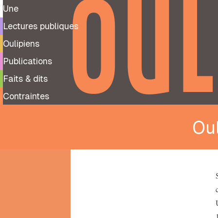
OUL
Une
Lectures publiques
Oulipiens
Publications
Faits & dits
Contraintes
Ou
9
99
notes
préparatoires
À