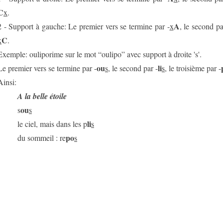
C
x
.
A
2 - Support à gauche: Le premier vers se termine par -
x
, le second pa
C
x
.
Exemple: ouliporime sur le mot “oulipo” avec support à droite 's'.
ou
li
Le premier vers se termine par -
s
, le second par -
s
, le troisième par -
Ainsi:
A la belle étoile
ou
s
s
li
le ciel, mais dans les p
s
po
du sommeil : re
s