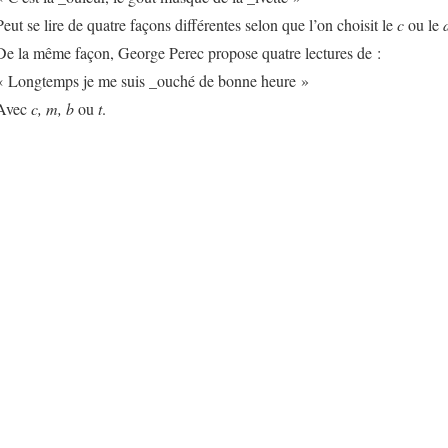
Peut se lire de quatre façons différentes selon que l’on choisit le
c
ou le
De la même façon, George Perec propose quatre lectures de :
« Longtemps je me suis _ouché de bonne heure »
Avec
c, m, b
ou
t
.