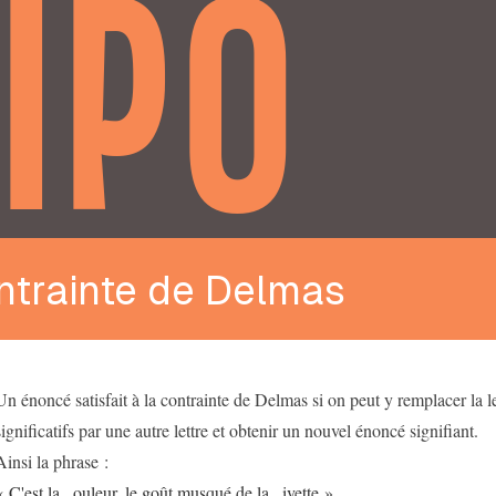
IPO
ntrainte de Delmas
Un énoncé satisfait à la contrainte de Delmas si on peut y remplacer la le
significatifs par une autre lettre et obtenir un nouvel énoncé signifiant.
Ainsi la phrase :
« C'est la _ouleur, le goût musqué de la _ivette »