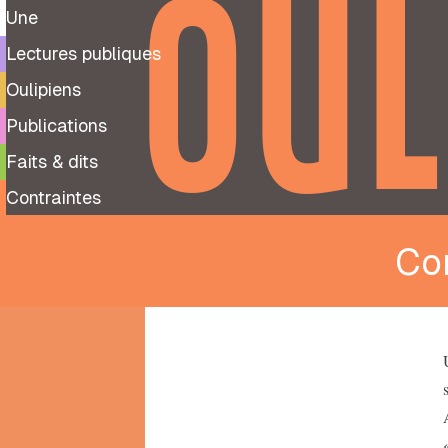
OUL
Une
Lectures publiques
Oulipiens
Publications
Faits & dits
Contraintes
Co
9
99
notes
préparatoires
À