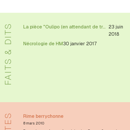
FAITS & DITS
La pièce "Oulipo (en attendant de trouver mieux)" au Théâtre Galabru
23 juin
2018
Nécrologie de HM
30 janvier 2017
Rime berrychonne
8 mars 2010