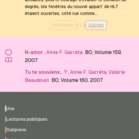
degrés, les fenêtres du nouvel appart’ de HLT
étaient ouvertes, côté rue comme…
Précédent
1
/
3
Suivant
BO
N-amor
,
Anne F. Garréta
BO
, Volume 159
,
2007
Tu te souviens... ?
,
Anne F. Garréta
,
Valérie
Beaudouin
BO
, Volume 160
, 2007
Une
Lectures publiques
Oulipiens