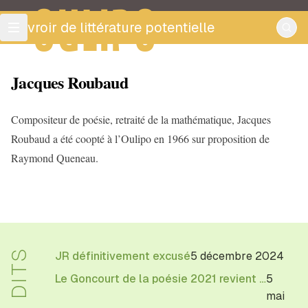
OULIPO
ouvroir de littérature potentielle
Jacques Roubaud
Compositeur de poésie, retraité de la mathématique, Jacques
Roubaud a été coopté à l’Oulipo en 1966 sur proposition de
Raymond Queneau.
JR définitivement excusé
5 décembre 2024
Le Goncourt de la poésie 2021 revient à Jacques Roubaud pour l'ensemble de son oeuvre
5
mai