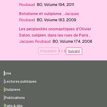
Roubaud
BO
, Volume 194
, 2011
Botulisme et oulipisme
,
Jacques
Roubaud
BO
, Volume 183
, 2009
Les perplexités onomastiques d'Olivier
Salon, oulipien, dans les rues de Paris
,
Jacques Roubaud
BO
, Volume 174
, 2008
Précédent
1
/
5
Suivant
Une
Lectures publiques
Oulipiens
Publications
Faits & dits