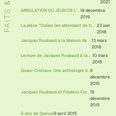
FAITS & DITS
2021
ANNULATION DU JEUDI DE L'OULIPO
19 décembre
2019
La pièce "Oulipo (en attendant de trouver mieux)" au Théâtre Galabru
23 juin
2018
Jacques Roubaud à la Maison de la Poésie à Paris
13 mars
2018
Lecture de Jacques Roubaud à la Maison de la poésie
10 mars
2016
Quasi-Cristaux. Une anthologie du sonnet de Jacques Roubaud en ligne
6
décembre
2015
Jacques Roubaud et Frédéric Forte à la galerie Martine Aboucaya jusqu'au 19 décembre
19
décembre
2015
À dos de Queval
9 avril 2015