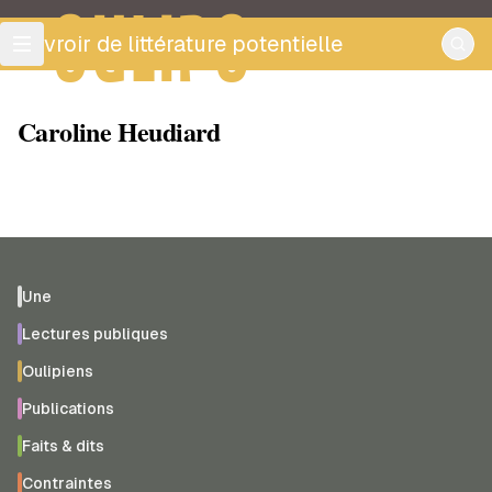
OULIPO
ouvroir de littérature potentielle
Caroline Heudiard
Une
Lectures publiques
Oulipiens
Publications
Faits & dits
Contraintes