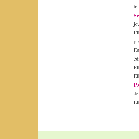
C
tr
S
Caroline
jo
Heudiard
Claude
El
Berge
pr
Claude
En
Burgelin
éd
clem
zablo
El
Clement
El
Zablocki
Po
clement23
zablocki
de
Clémentine
El
Mélois
D