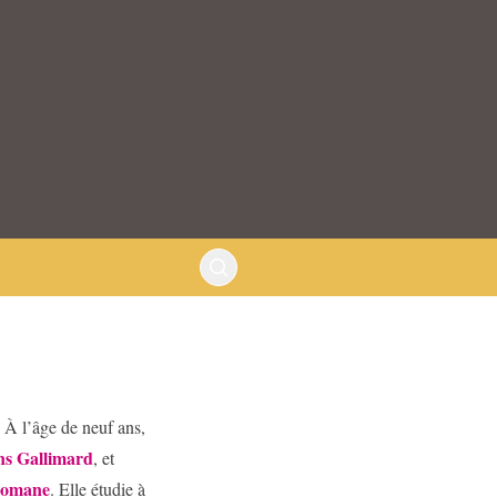
 À l’âge de neuf ans,
ons Gallimard
, et
iomane
. Elle étudie à