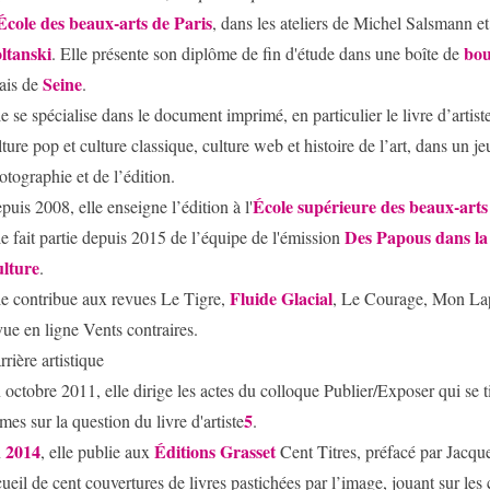
École des beaux-arts de Paris
, dans les ateliers de Michel Salsmann e
ltanski
bou
. Elle présente son diplôme de fin d'étude dans une boîte de
Seine
ais de
.
le se spécialise dans le document imprimé, en particulier le livre d’artist
lture pop et culture classique, culture web et histoire de l’art, dans un je
otographie et de l’édition.
École supérieure des beaux-art
puis 2008, elle enseigne l’édition à l'
Des Papous dans la 
le fait partie depuis 2015 de l’équipe de l'émission
lture
.
Fluide Glacial
le contribue aux revues Le Tigre,
, Le Courage, Mon Lap
vue en ligne Vents contraires.
rrière artistique
 octobre 2011, elle dirige les actes du colloque Publier/Exposer qui se t
5
mes sur la question du livre d'artiste
.
2014
Éditions Grasset
n
, elle publie aux
Cent Titres, préfacé par Jacq
cueil de cent couvertures de livres pastichées par l’image, jouant sur les