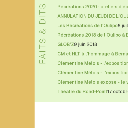
Daniel
FAITS & DITS
Récréations 2020 : ateliers d'éc
Levin
Becker
ANNULATION DU JEUDI DE L'OU
Les Récréations de l'Oulipo
8 jui
E
Récréations 2018 de l'Oulipo à
GLOB’Z
9 juin 2018
Eduardo
Berti
CM et HLT à l'hommage à Bernar
Étienne
Clémentine Mélois - l'expositio
Lécroart
Clémentine Mélois - l'expositio
F
Clémentine Mélois expose - le 
Théâtre du Rond-Point
17 octobr
François
Caradec
François
Le
Lionnais