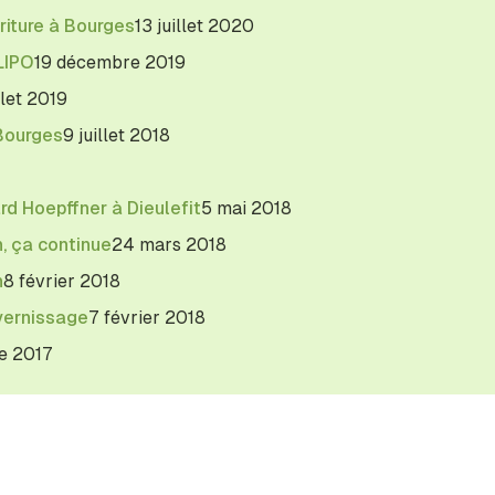
riture à Bourges
13 juillet 2020
LIPO
19 décembre 2019
llet 2019
 Bourges
9 juillet 2018
d Hoepffner à Dieulefit
5 mai 2018
n, ça continue
24 mars 2018
n
8 février 2018
vernissage
7 février 2018
e 2017