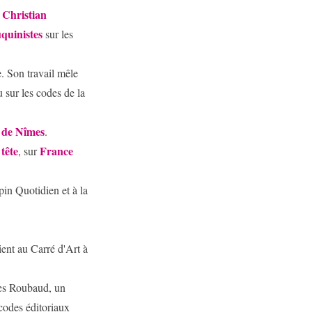
Christian
t
quinistes
sur les
e. Son travail mêle
u sur les codes de la
s de Nîmes
.
tête
France
, sur
in Quotidien et à la
ient au Carré d'Art à
ues Roubaud, un
 codes éditoriaux