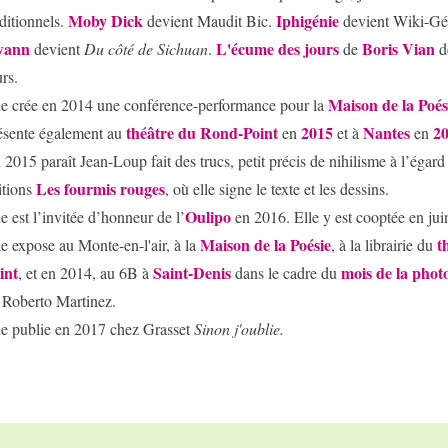
Moby Dick
Iphigénie
aditionnels.
devient Maudit Bic.
devient Wiki-Gé
wann
L'écume des jours
Boris Vian
devient
Du côté de Sichuan
.
de
d
urs.
Maison de la Poés
le crée en 2014 une conférence-performance pour la
théâtre du Rond-Point
2015
Nantes
2
ésente également au
en
et à
en
 2015 paraît Jean-Loup fait des trucs, petit précis de nihilisme à l’égard
Les fourmis rouges
itions
, où elle signe le texte et les dessins.
Oulipo
le est l’invitée d’honneur de l’
en 2016. Elle y est cooptée en jui
Maison de la Poésie
t
le expose au Monte-en-l'air, à la
, à la librairie du
int
Saint-Denis
mois de la phot
, et en 2014, au 6B à
dans le cadre du
 Roberto Martinez.
le publie en 2017 chez Grasset
Sinon j'oublie.