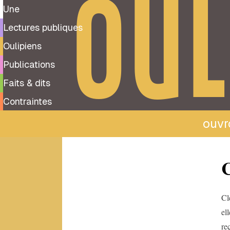
OUL
Une
Lectures publiques
Oulipiens
Publications
Faits & dits
Contraintes
ouvro
Tous
C
les
oulipiens
A
Cl
el
Albert-
Marie
re