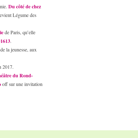
Du côté de chez
nie.
evient Légume des
ie
de Paris, qu’elle
016
13
.
 de la jeunesse, aux
n 2017.
héâtre du Rond-
o
off sur une invitation