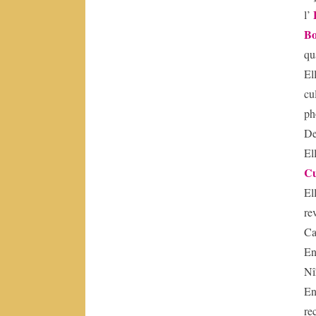
Schmidt
l’
Aliénor
Bo
d’Aquitaine
qu
André
Blavier
El
Anne
cu
F.
ph
Garréta
Anonyme
De
El
B
Cu
El
re
Béatrice
de
Ca
Jurquet
En
Bernard
Nî
Cerquiglini
E
re