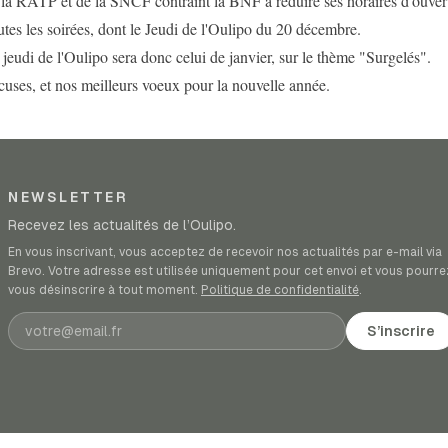
la RATP et de la SNCF contraint la BNF a réduire ses horaires d'ouvert
utes les soirées, dont le Jeudi de l'Oulipo du 20 décembre.
jeudi de l'Oulipo sera donc celui de janvier, sur le thème "Surgelés".
uses, et nos meilleurs voeux pour la nouvelle année.
NEWSLETTER
Recevez les actualités de l’Oulipo.
En vous inscrivant, vous acceptez de recevoir nos actualités par e-mail via
Brevo. Votre adresse est utilisée uniquement pour cet envoi et vous pourre
vous désinscrire à tout moment.
Politique de confidentialité
.
Adresse e-mail
S’inscrire