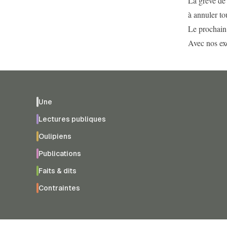
La grève de 
à annuler to
Le prochain 
Avec nos exc
Une
Lectures publiques
Oulipiens
Publications
Faits & dits
Contraintes