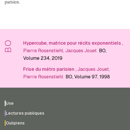
parisien.
BO
Hypercube, matrice pour récits exponentiels
,
Pierre Rosenstiehl
,
Jacques Jouet
BO
,
Volume 234
, 2019
Frise du métro parisien
,
Jacques Jouet
,
Pierre Rosenstiehl
BO
, Volume 97
, 1998
Une
Lectures publiques
Oulipiens