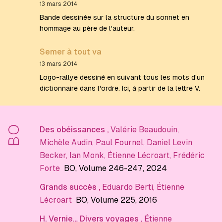
13 mars 2014
Bande dessinée sur la structure du sonnet en
hommage au père de l'auteur.
Semer à tout va
13 mars 2014
Logo-rallye dessiné en suivant tous les mots d'un
dictionnaire dans l'ordre. Ici, à partir de la lettre V.
BO
Des obéissances
,
Valérie Beaudouin
,
Michèle Audin
,
Paul Fournel
,
Daniel Levin
Becker
,
Ian Monk
,
Étienne Lécroart
,
Frédéric
Forte
BO
, Volume 246-247
, 2024
Grands succès
,
Eduardo Berti
,
Étienne
Lécroart
BO
, Volume 225
, 2016
H. Vernie… Divers voyages
,
Étienne