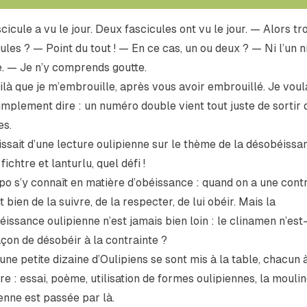
cicule a vu le jour. Deux fascicules ont vu le jour. — Alors tro
ules ? — Point du tout ! — En ce cas, un ou deux ? — Ni l’un n
e. — Je n’y comprends goutte.
ilà que je m’embrouille, après vous avoir embrouillé. Je voul
implement dire : un numéro double vient tout juste de sortir 
es.
gissait d’une lecture oulipienne sur le thème de la désobéissa
 fichtre et lanturlu, quel défi !
po s’y connaît en matière d’obéissance : quand on a une contr
git bien de la suivre, de la respecter, de lui obéir. Mais la
issance oulipienne n’est jamais bien loin : le clinamen n’est-
çon de désobéir à la contrainte ?
une petite dizaine d’Oulipiens se sont mis à la table, chacun 
e : essai, poème, utilisation de formes oulipiennes, la moulin
enne est passée par là.