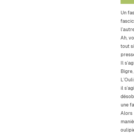
Un fas
fascic
l’autr
Ah, vo
tout s
press
Il s’a
Bigre,
L’Ouli
il s’a
désobé
une fa
Alors 
manièr
oulipi