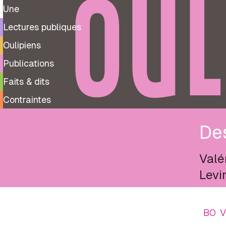
OUL
Une
Lectures publiques
Oulipiens
Publications
Faits & dits
Contraintes
De
Valé
Levi
BO
V