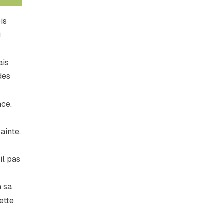
is
i
ais
des
nce.
ainte,
il pas
à sa
ette