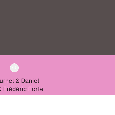
urnel
&
Daniel
&
Frédéric Forte