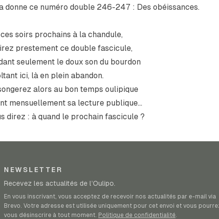
la donne ce numéro double 246-247 : Des obéissances.
ces soirs prochains à la chandule,
lirez prestement ce double fascicule,
dant seulement le doux son du bourdon
ltant ici, là en plein abandon.
songerez alors au bon temps oulipique
nt mensuellement sa lecture publique…
s direz : à quand le prochain fascicule ?
NEWSLETTER
Recevez les actualités de l’Oulipo.
En vous inscrivant, vous acceptez de recevoir nos actualités par e-mail via
Brevo. Votre adresse est utilisée uniquement pour cet envoi et vous pourre
vous désinscrire à tout moment.
Politique de confidentialité
.