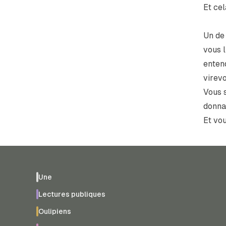
Et ce
Un de 
vous 
enten
virevo
Vous 
donna
Et vou
Une
Lectures publiques
Oulipiens