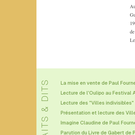
Schmidt
Au
Aliénor
Gu
d’Aquitaine
19
André
Blavier
de
Anne
Le
F.
Garréta
Anonyme
B
FAITS & DITS
La mise en vente de Paul Fournel
Béatrice
Lecture de l'Oulipo au Festival 
de
Lecture des "Villes indivisibles" 
Jurquet
Bernard
Présentation et lecture des Vill
Cerquiglini
Imagine Claudine de Paul Fourn
Parution du Livre de Gabert de 