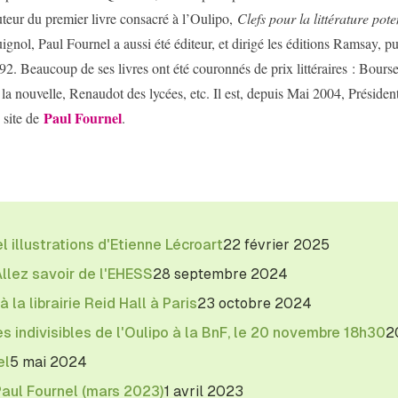
teur du premier livre consacré à l’Oulipo,
Clefs pour la littérature pote
ignol, Paul Fournel a aussi été éditeur, et dirigé les éditions Ramsay, 
92. Beaucoup de ses livres ont été couronnés de prix littéraires : Bou
 la nouvelle, Renaudot des lycées, etc. Il est, depuis Mai 2004, Présiden
Paul Fournel
 site de
.
 illustrations d'Etienne Lécroart
22 février 2025
Allez savoir de l'EHESS
28 septembre 2024
à la librairie Reid Hall à Paris
23 octobre 2024
es indivisibles de l'Oulipo à la BnF, le 20 novembre 18h30
2
el
5 mai 2024
Paul Fournel (mars 2023)
1 avril 2023