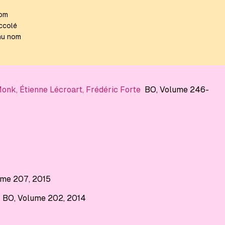
nom
accolé
enu nom
Monk
,
Étienne Lécroart
,
Frédéric Forte
BO
, Volume 246-
ume 207
, 2015
BO
, Volume 202
, 2014