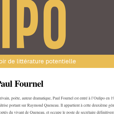
IPO
ir de littérature potentielle
aul Fournel
rivain, poète, auteur dramatique, Paul Fournel est entré à l’Oulipo en 
îtrise portant sur Raymond Queneau. Il appartient à cette deuxième géné
optés du vivant de Queneau, et occupe le poste de secrétaire définitivem