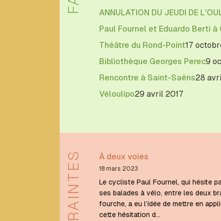
C
ANNULATION DU JEUDI DE L'OU
Caroline
Paul Fournel et Eduardo Berti à
Heudiard
Théâtre du Rond-Point
17 octobr
Claude
Berge
Bibliothèque Georges Perec
9 o
Claude
Rencontre à Saint-Saëns
28 avr
Burgelin
clem
Véloulipo
29 avril 2017
zablo
Clement
Zablocki
clement23
zablocki
CONTRAINTES
À deux voies
Clémentine
Mélois
18 mars 2023
Le cycliste Paul Fournel, qui hésite pa
ses balades à vélo, entre les deux b
D
fourche, a eu l’idée de mettre en applic
cette hésitation d…