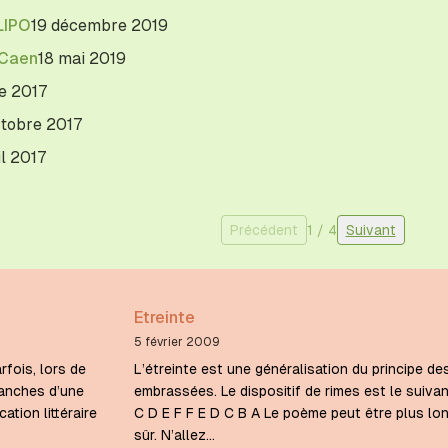
LIPO
19 décembre 2019
 Caen
18 mai 2019
e 2017
ctobre 2017
il 2017
Précédent
1
/
4
Suivant
Etreinte
5 février 2009
rfois, lors de
L’étreinte est une généralisation du principe de
ranches d’une
embrassées. Le dispositif de rimes est le suivan
ation littéraire
C D E F F E D C B A Le poème peut être plus lon
sûr. N’allez…