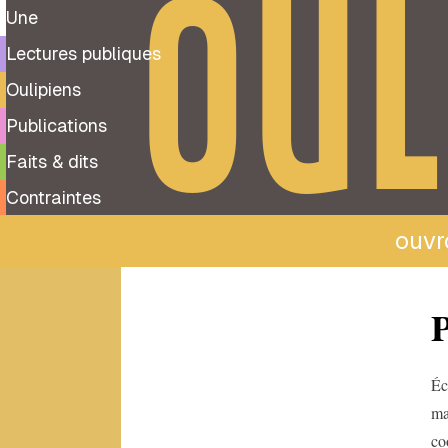
OUL
Une
Lectures publiques
Oulipiens
Publications
Faits & dits
Contraintes
ouvro
Tous
P
les
oulipiens
A
Éc
ma
Albert-
Marie
co