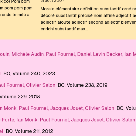
31 août 2007
exico) Pom pom
om pom pom pom
Morale élémentaire définition substantif orné 
prends le métro
décoré substantif précisé nom affiné adjectif 
adjectif ajouté adjectif second adjectif bienv
enrichi substantif max…
ouin
,
Michèle Audin
,
Paul Fournel
,
Daniel Levin Becker
,
Ian 
l
BO
, Volume 240
, 2023
ul Fournel
,
Olivier Salon
BO
, Volume 238
, 2019
 Volume 229
, 2018
an Monk
,
Paul Fournel
,
Jacques Jouet
,
Olivier Salon
BO
, Vol
c Forte
,
Ian Monk
,
Paul Fournel
,
Jacques Jouet
,
Olivier Salon
el
BO
, Volume 211
, 2012