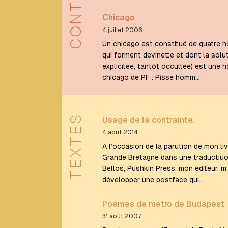
Daniel
Levin
Chicago
Becker
4 juillet 2006
Un chicago est constitué de quatre
E
qui forment devinette et dont la solu
explicitée, tantôt occultée) est une
chicago de PF : Pisse homm…
Eduardo
Berti
Étienne
Lécroart
TEXTES
Usage de la contrainte.
4 août 2014
F
A l’occasion de la parution de mon liv
Grande Bretagne dans une traductiuo
Bellos, Pushkin Press, mon éditeur, 
François
développer une postface qui…
Caradec
François
Poèmes de metro de Budapest
Le
31 août 2007
Lionnais