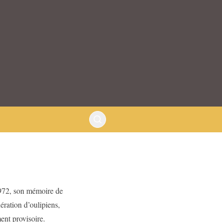
1972, son mémoire de
ration d’oulipiens,
ent provisoire.