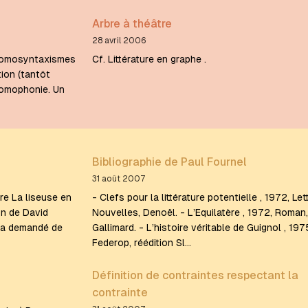
Arbre à théâtre
28 avril 2006
 homosyntaxismes
Cf. Littérature en graphe .
tion (tantôt
 homophonie. Un
Bibliographie de Paul Fournel
31 août 2007
re La liseuse en
- Clefs pour la littérature potentielle , 1972, Let
n de David
Nouvelles, Denoël. - L’Equilatère , 1972, Roman,
m’a demandé de
Gallimard. - L’histoire véritable de Guignol , 197
Federop, réédition Sl…
Définition de contraintes respectant la
contrainte