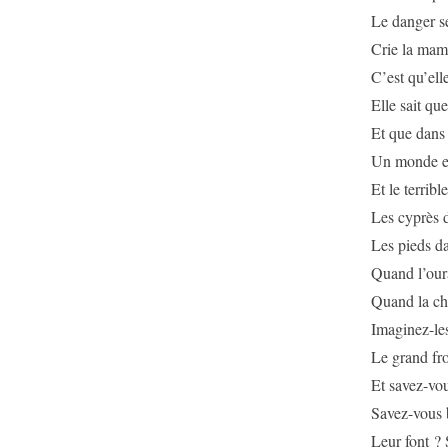
Le danger se
Crie la mama
C’est qu’ell
Elle sait qu
Et que dans
Un monde en
Et le terribl
Les cyprès d
Les pieds da
Quand l’oura
Quand la cha
Imaginez-les
Le grand fro
Et savez-vou
Savez-vous b
Leur font ?