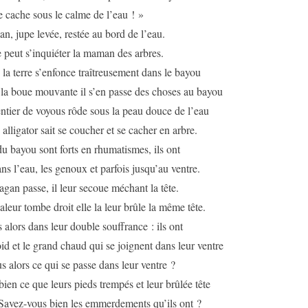
 cache sous le calme de l’eau ! »
n, jupe levée, restée au bord de l’eau.
e peut s’inquiéter la maman des arbres.
e la terre s’enfonce traîtreusement dans le bayou
 la boue mouvante il s’en passe des choses au bayou
tier de voyous rôde sous la peau douce de l’eau
e alligator sait se coucher et se cacher en arbre.
u bayou sont forts en rhumatismes, ils ont
ns l’eau, les genoux et parfois jusqu’au ventre.
gan passe, il leur secoue méchant la tête.
leur tombe droit elle la leur brûle la même tête.
 alors dans leur double souffrance : ils ont
id et le grand chaud qui se joignent dans leur ventre
s alors ce qui se passe dans leur ventre ?
ien ce que leurs pieds trempés et leur brûlée tête
 Savez-vous bien les emmerdements qu’ils ont ?