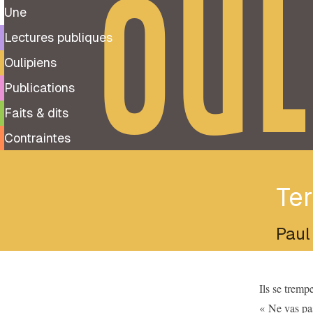
OUL
Une
Lectures publiques
Oulipiens
Publications
Faits & dits
Contraintes
Ter
Paul
Ils se tremp
« Ne vas pas