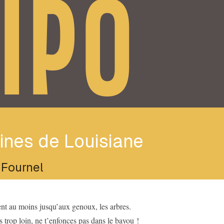
IPO
ines de Louisiane
 Fournel
ent au moins jusqu’aux genoux, les arbres.
 trop loin, ne t’enfonces pas dans le bayou !