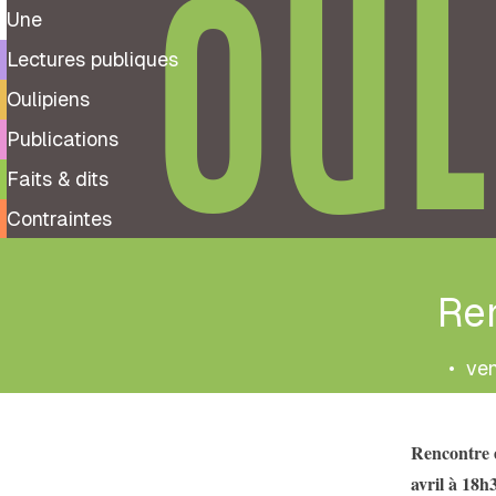
OUL
Une
Lectures publiques
Oulipiens
Publications
Faits & dits
Contraintes
Re
•
ven
Rencontre e
avril à 18h