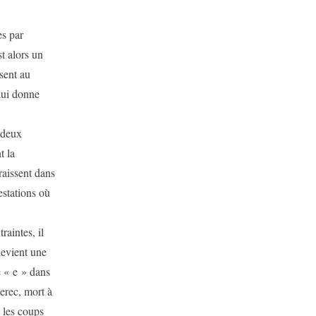
s par
t alors un
sent au
lui donne
 deux
t la
araissent dans
estations où
aintes, il
devient une
e « e » dans
erec, mort à
 les coups