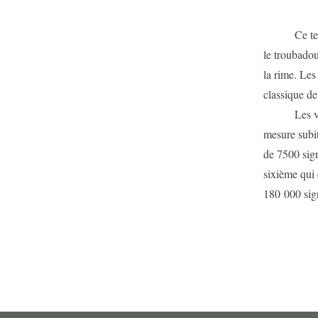
Ce texte ép
le troubadou
la rime. Les 
classique de 
Les vers so
mesure subit
de 7500 sign
sixième qui
180 000 sign
Pa