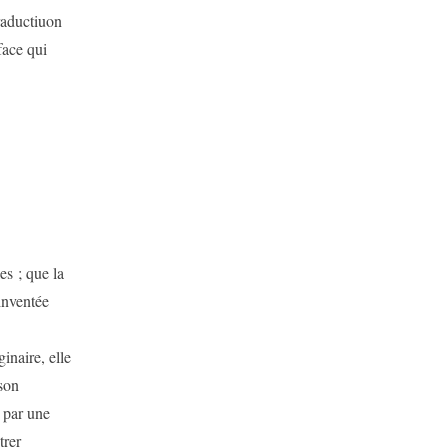
aductiuon
face qui
s ; que la
inventée
naire, elle
son
é par une
trer