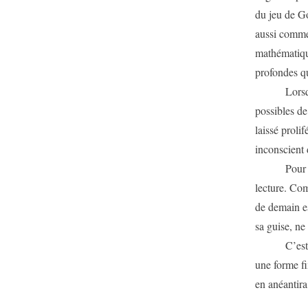
du jeu de Go
aussi comme
mathématique
profondes q
Lorsqu’il s
possibles de
laissé prolif
inconscient
Pou
lecture. Com
de demain est
sa guise, ne
C’est pourq
une forme fi
en anéant