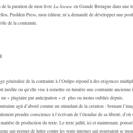
 de la parution de mon livre
La liseuse
en Grande Bretagne dans une tr
llos, Pushkin Press, mon éditeur, m’a demandé de développer une post
rôle de la contrainte.
E
éralisé de la contrainte à l’Oulipo répond à des exigences multiple
oit inédite ou qu’elle vise à remettre en lumière une contrainte ancienne 
r un « plagiaire par anticipation » et plus ou moins oubliée depuis.
te agit d’abord comme un stimulant de la création : bornant l’imagi
alement prendre conscience à l’écrivain de l’étendue de sa liberté, d’où 
 matière de production du texte. Le texte jaillit, ici et maintenant, pouss
terne qui permet de lutter contre les vents internes qui pourraient se mon