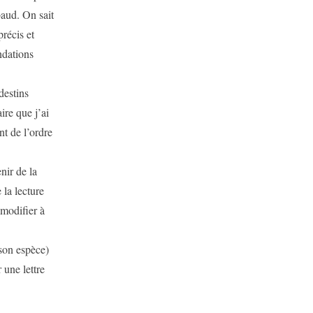
aud. On sait
précis et
ndations
destins
aire que j’ai
nt de l’ordre
nir de la
 la lecture
 modifier à
son espèce)
 une lettre