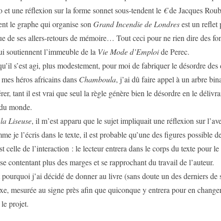
 et une réflexion sur la forme sonnet sous-tendent le
€
de Jacques Roub
nt le graphe qui organise son
Grand Incendie de Londres
est un reflet 
 de ses allers-retours de mémoire… Tout ceci pour ne rien dire des fo
ui soutiennent l’immeuble de la
Vie Mode d’Emploi
de Perec.
’est agi, plus modestement, pour moi de fabriquer le désordre des 
 mes héros africains dans
Chamboula
, j’ai dû faire appel à un arbre bin
érer, tant il est vrai que seul la règle génère bien le désordre en le délivra
 du monde.
r
la Liseuse
, il m’est apparu que le sujet impliquait une réflexion sur l’ave
me je l’écris dans le texte, il est probable qu’une des figures possible de
 celle de l’interaction : le lecteur entrera dans le corps du texte pour le
 se contentant plus des marges et se rapprochant du travail de l’auteur.
uoi j’ai décidé de donner au livre (sans doute un des derniers de 
xe, mesurée au signe près afin que quiconque y entrera pour en changer
ira le projet.