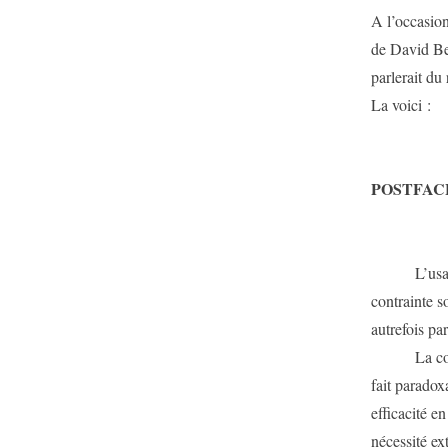
A l’occasion
de David Be
parlerait du 
La voici :
POSTFAC
L’usage gén
contrainte s
autrefois pa
La contrain
fait paradox
efficacité en
nécessité ex