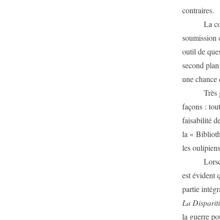
contraires.
La contrain
soumission c
outil de que
second plan 
une chance d
Très grossi
façons : tou
faisabilité d
la « Bibliot
les oulipiens
Lorsqu’il s
est évident 
partie intég
La Disparit
la guerre po