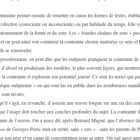
te permet ensuite de remettre en cause les formes de textes, établie
ollective (consciente ou inconsciente) ou par habitude du temps. Elle es
stionnement de la forme et du sens. Les « lourdes chaînes du sens » pas
et on peut ainsi voir comment la contrainte choisie malmène ce sens et 
e se renouveler.
èrement, on peut dire que les oulipiens pratiquent la contrainte de
t d’abord en produisant des modèles, le plus souvent légers, qui montren
e la contrainte et explorent son potentiel joueur. Ce sont les textes qui p
hèque oulipienne » ou qui sont lus en public dans les nombreuses manif
 sont invités.
’agit, en revanche, d’asseoir une œuvre longue sur une ou des contr
que l’usage doit toucher aux couches profondes du sujet. La contrainte 
rante de l’œuvre. On a assez dit, après Bernard Magné, que l’absence d
ion
de Georges Perec était en vérité, sans « eux » - sans les parents de P
ur son père et en camp de concentration pour sa mère. On sait aussi que