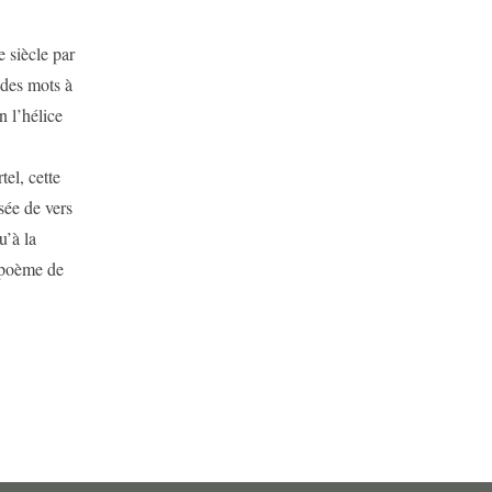
siècle par
 des mots à
n l’hélice
l, cette
sée de vers
u’à la
 poème de