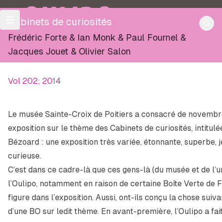
OULIPO
Cabinets de curiosités
Frédéric Forte
&
Ian Monk
&
Paul Fournel
&
Jacques Jouet
&
Olivier Salon
Vol 202; 2014
Le musée Sainte-Croix de Poitiers a consacré de novemb
exposition sur le thème des Cabinets de curiosités, intitulé
Bézoard
: une exposition très variée, étonnante, superbe, 
curieuse.
C’est dans ce cadre-là que ces gens-là (du musée et de l’u
l’Oulipo, notamment en raison de certaine Boîte Verte de F
figure dans l’exposition. Aussi, ont-ils conçu la chose suiva
d’une BO sur ledit thème. En avant-première, l’Oulipo a fait