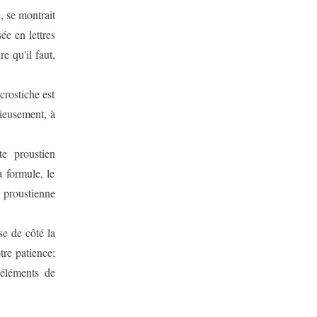
, se montrait
ée en lettres
e qu'il faut,
crostiche est
ieusement, à
te proustien
a formule, le
 proustienne
se de côté la
otre patience;
éléments de