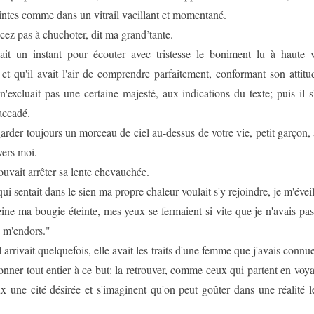
intes comme dans un vitrail vacillant et momentané.
z pas à chuchoter, dit ma grand’tante.
êtait un instant pour écouter avec tristesse le boniment lu à haute
 et qu'il avait l'air de comprendre parfaitement, conformant son attit
 n'excluait pas une certaine majesté, aux indications du texte; puis il s
accadé.
arder toujours un morceau de ciel au-dessus de votre vie, petit garçon, a
vers moi.
pouvait arrêter sa lente chevauchée.
ui sentait dans le sien ma propre chaleur voulait s'y rejoindre, je m'éveil
peine ma bougie éteinte, mes yeux se fermaient si vite que je n'avais pa
e m'endors."
 arrivait quelquefois, elle avait les traits d'une femme que j'avais connue
donner tout entier à ce but: la retrouver, comme ceux qui partent en voy
ux une cité désirée et s'imaginent qu'on peut goûter dans une réalité 