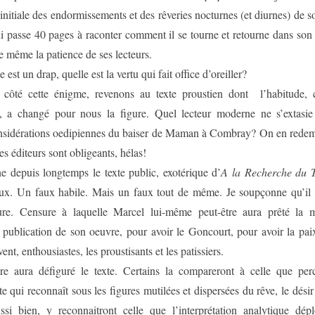
 initiale des endormissements et des rêveries nocturnes (et diurnes) de 
 passe 40 pages à raconter comment il se tourne et retourne dans son l
e même la patience de ses lecteurs.
e est un drap, quelle est la vertu qui fait office d’oreiller?
 côté cette énigme, revenons au texte proustien dont l’habitude, 
ice, a changé pour nous la figure. Quel lecteur moderne ne s’extasie
onsidérations oedipiennes du baiser de Maman à Combray? On en redem
les éditeurs sont obligeants, hélas!
e depuis longtemps le texte public, exotérique d’
A la Recherche du 
aux. Un faux habile. Mais un faux tout de même. Je soupçonne qu’il a 
ure. Censure à laquelle Marcel lui-même peut-être aura prêté la
a publication de son oeuvre, pour avoir le Goncourt, pour avoir la p
nt, enthousiastes, les proustisants et les patissiers.
re aura défiguré le texte. Certains la compareront à celle que per
e qui reconnaît sous les figures mutilées et dispersées du rêve, le désir
ssi bien, y reconnaitront celle que l’interprétation analytique dép