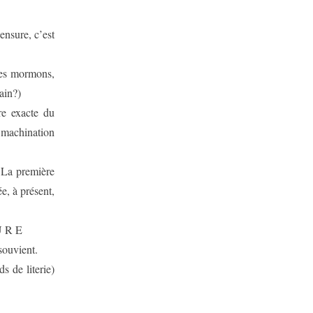
censure, c’est
 des mormons,
ain?)
re exacte du
machination
 La première
e, à présent,
U R E
souvient.
 de literie)