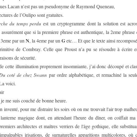
ques Lacan n’est pas un pseudonyme de Raymond Queneau,
lectures de l’Oulipo sont gratuites.
rche du temps perdu
est un cryptogramme dont la solution est acro
 assurément que si la premiere phrase est authentique, la 2eme phras
N
G
a 3eme par un
, la 4eme par un
etc… Et que le texte ainsi recomposé
primitive de Combray. Celle que Proust n’a pu se résoudre à écrire en
raisons de sécurité.
de cette illumination proprement insomniante, j’ai donc découpé et clas
Du coté de chez Swann
par ordre alphabétique, et remachiné la seul
 La voici.
air
je me suis couché de bonne heure.
en inventé, pour me distraire les soirs où on me trouvait l'air trop malh
lanterne magique dont, en attendant l'heure du dîner, on coiffait ma 
 premiers architectes et maîtres verriers de l'âge gothique, elle substituai
impalpables irisations, de surnaturelles apparitions multicolores, où 