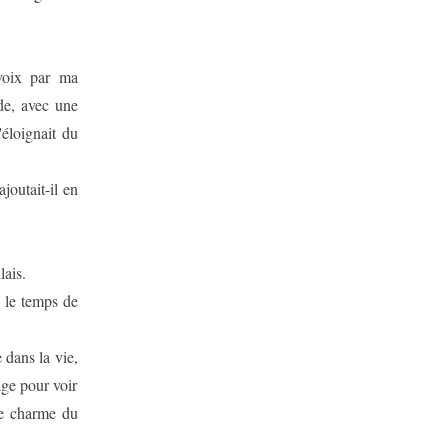
 voix par ma
ude, avec une
'éloignait du
joutait-il en
lais.
s le temps de
 dans la vie,
age pour voir
le charme du