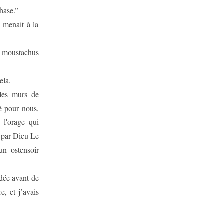
hase.”
i menait à la
s moustachus
ela.
 les murs de
sé pour nous,
 l'orage qui
e par Dieu Le
un ostensoir
idée avant de
e, et j’avais