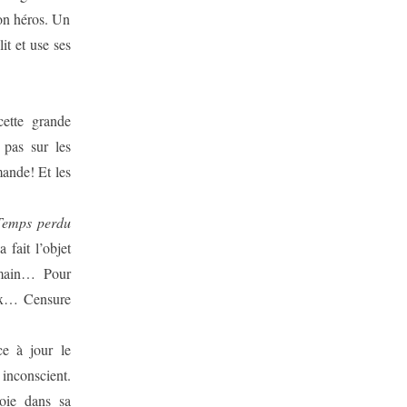
son héros. Un
it et use ses
cette grande
 pas sur les
ande! Et les
Temps perdu
fait l’objet
 main… Pour
aix… Censure
ce à jour le
 inconscient.
loie dans sa