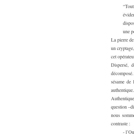
“Tout 
évide
dispos
une pe
La pierre de
un cryptage
cet opérateu
Dispersé, d
décomposé. P
sésame de l
authentique.
Authentique,
question –dif
nous somme
contraste :
- l’Ou