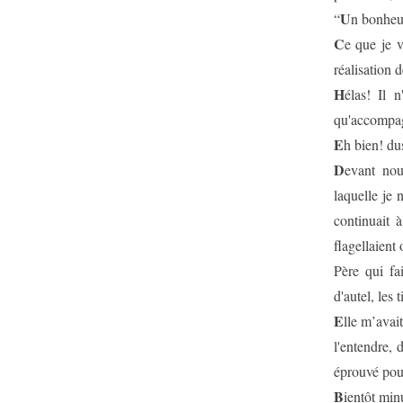
U
“
n bonheur
C
e que je v
réalisation 
H
élas! Il 
qu'accompag
E
h bien! du
D
evant nou
laquelle je 
continuait 
flagellaient
Père qui fa
d'autel, les 
E
lle m’avait
l'entendre, 
éprouvé pou
B
ientôt minu