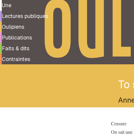
OUL
Une
Lectures publiques
Oulipiens
Publications
Faits & dits
Contraintes
To 
Anne
Censure
On sait que 