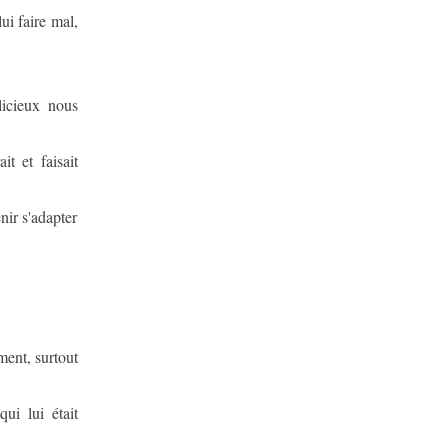
lui faire mal,
élicieux nous
t et faisait
nir s'adapter
ment, surtout
ui lui était