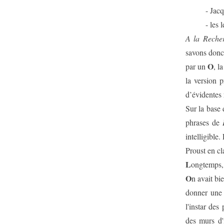
- Jac
- les 
A la Reche
savons donc
O
par un
, l
la version 
d’évidentes 
Sur la base 
phrases de
intelligible.
Proust en cl
L
ongtemps, 
O
n avait bi
donner une 
l'instar des
des murs d'