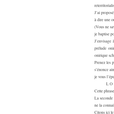
reterritoria
J’ai proposé
à dire une ou
(Vous ne sav
je baptise p
J’envisage 
prélude oni
onirique sch
Prenez les 
s’énonce ain
je vous l’épe
L O 
Cette phrase
La seconde 
ne la connai
Citons ici l