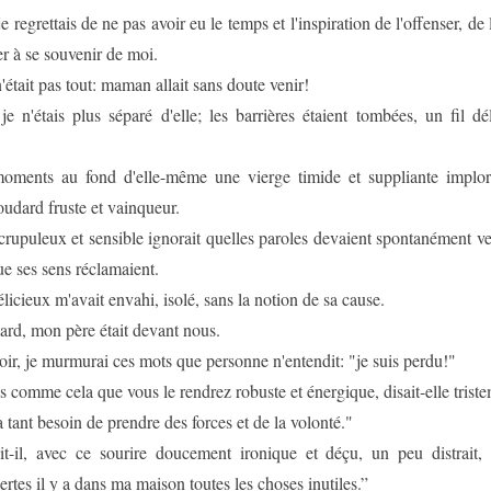
je regrettais de ne pas avoir eu le temps et l'inspiration de l'offenser, de 
cer à se souvenir de moi.
 n'était pas tout: maman allait sans doute venir!
 je n'étais plus séparé d'elle; les barrières étaient tombées, un fil d
moments au fond d'elle-même une vierge timide et suppliante implorai
oudard fruste et vainqueur.
crupuleux et sensible ignorait quelles paroles devaient spontanément ve
ue ses sens réclamaient.
élicieux m'avait envahi, isolé, sans la notion de sa cause.
 tard, mon père était devant nous.
oir, je murmurai ces mots que personne n'entendit: "je suis perdu!"
as comme cela que vous le rendrez robuste et énergique, disait-elle triste
a tant besoin de prendre des forces et de la volonté."
it-il, avec ce sourire doucement ironique et déçu, un peu distrait, q
certes il y a dans ma maison toutes les choses inutiles.”