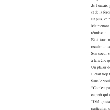
J
e l'aimais, 
et de la for
E
t puis, ce
M
aintenant
réunissait.
E
t à tous 
reculer un s
S
on coeur s
à la scène q
U
n plaisir d
I
l était trop
S
ans le voul
C
“
e n'est p
ce petit qui 
O
“
h! ajouta
particulier, 