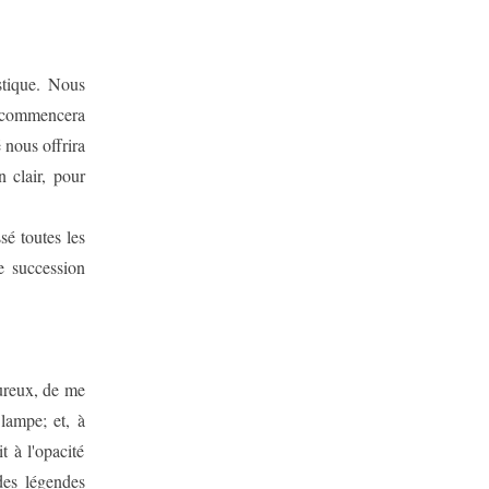
stique. Nous
e commencera
 nous offrira
 clair, pour
sé toutes les
e succession
eureux, de me
lampe; et, à
t à l'opacité
des légendes