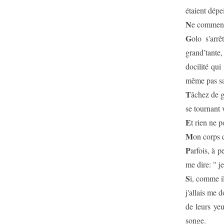
étaient dépe
N
e commence
G
olo s'arr
grand’tante,
docilité qui
même pas s
T
âchez de g
se tournant 
E
t rien ne 
M
on corps q
P
arfois, à 
me dire: " j
S
i, comme il
j'allais me 
de leurs ye
songe.