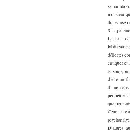
sa narration
monsieur qui
draps, use d
Si la patienc
Laissant de
falsificatr
délicates c
critiques et 
Je soupçonn
d’être un f
d’une cens
permettre l
que poursuive
Cette censu
psychanalyst
D’autres au