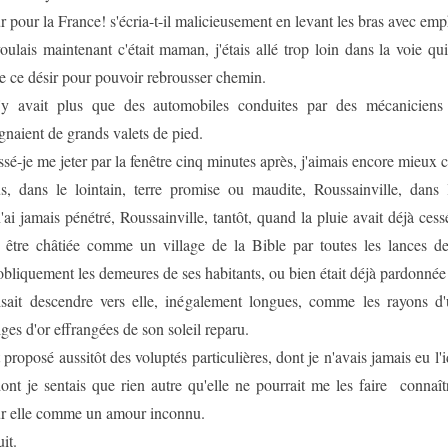
 pour la France! s'écria-t-il malicieusement en levant les bras avec emp
oulais maintenant c'était maman, j'étais allé trop loin dans la voie qu
de ce désir pour pouvoir rebrousser chemin.
n'y avait plus que des automobiles conduites par des mécanicien
naient de grands valets de pied.
ssé-je me jeter par la fenêtre cinq minutes après, j'aimais encore mieux c
s, dans le lointain, terre promise ou maudite, Roussainville, dans
n'ai jamais pénétré, Roussainville, tantôt, quand la pluie avait déjà ces
à être châtiée comme un village de la Bible par toutes les lances de
 obliquement les demeures de ses habitants, ou bien était déjà pardonné
isait descendre vers elle, inégalement longues, comme les rayons d'
tiges d'or effrangées de son soleil reparu.
 proposé aussitôt des voluptés particulières, dont je n'avais jamais eu l'
dont je sentais que rien autre qu'elle ne pourrait me les faire connaîtr
r elle comme un amour inconnu.
it.