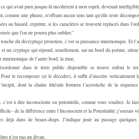
ce qui avait paru jusque-là incohérent à mon esprit, devenait intelligible
nt, comme une phrase, n'offrant aucun sens tant qu'elle reste décompos
ées au hasard, exprime, si les caractères se trouvent replacés dans l'ordr
nsée que l'on ne pourra plus oublier.”
 touche du décryptage proustien, c’est sa puissance mnémonique. Et l’a
, et un cryptage qui répond, usuellement, sur un bord du poème, silenc
r mnémonique de l’autre bord, la rime.
ésordonné dans le texte public disponible se trouve enfoui le tex
our le recomposer (et le décoder), il suffit d’inscrire verticalement l
’incipit, dont la chaîne littérale formera l’acrostiche de la séquence
 c’est à dire inconsciente ou potentielle, comme vous voudrez. Je lais
ficile– de la différence entre l’Inconscient et la Potentialité; j’userais v
s déjà dans de beaux-draps. J’indique juste au passage quelques 
lipo n’est pas un divan,