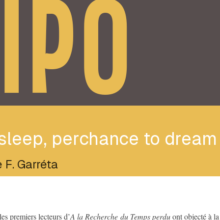
IPO
sleep, perchance to dream
 F. Garréta
les premiers lecteurs d’
A la Recherche du Temps perdu
ont objecté à l