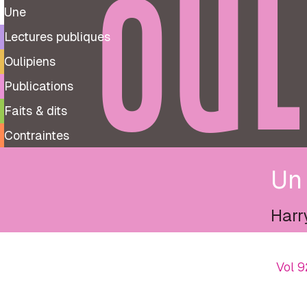
OUL
Une
Lectures publiques
Oulipiens
Publications
Faits & dits
Contraintes
Un
Harr
Vol 9