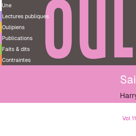
OUL
Une
Lectures publiques
Oulipiens
Publications
Faits & dits
Contraintes
Sai
Harr
Vol 1