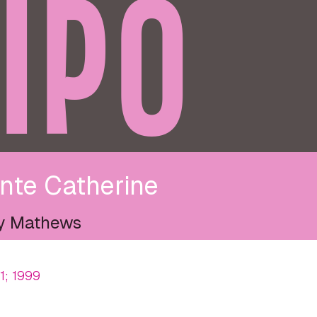
IPO
nte Catherine
y Mathews
11; 1999