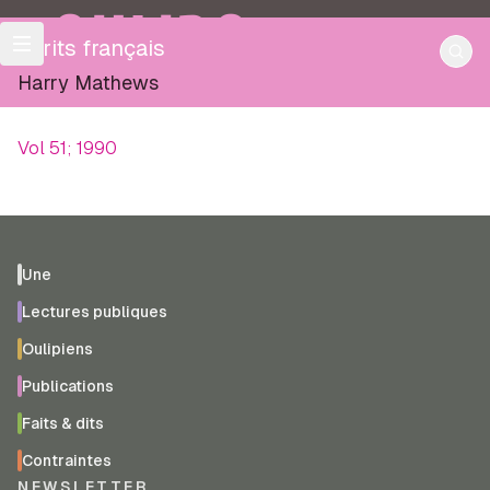
OULIPO
Écrits français
Harry Mathews
Vol 51; 1990
Une
Lectures publiques
Oulipiens
Publications
Faits & dits
Contraintes
NEWSLETTER