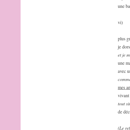
La
une ba
noninisation
-
définition
vi)
Dixneuvine
avec
plus g
double
sextine
je dors
et je 
une mai
avec u
comme 
mes an
vivant
tout s
de déc
(Le re