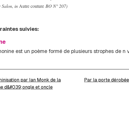
r Salon, in
Autre couture
BO N° 207)
raintes suivies:
ne
nonine est un poème formé de plusieurs strophes de
n
v
inisation par Ian Monk de la
Par la porte dérobée
ne d&#039;ongle et oncle