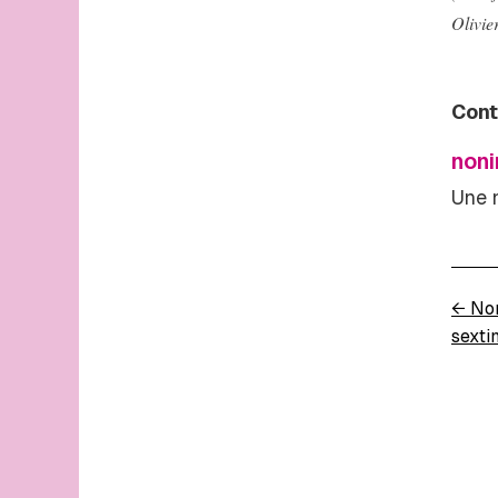
Olivie
Cont
noni
Une 
←
Non
sexti