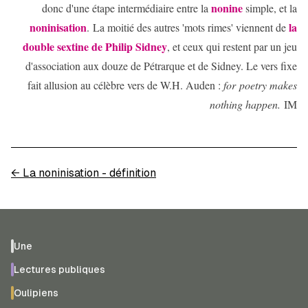
nonine
donc d'une étape intermédiaire entre la
simple, et la
noninisation
la
. La moitié des autres 'mots rimes' viennent de
double sextine de Philip Sidney
, et ceux qui restent par un jeu
d'association aux douze de Pétrarque et de Sidney. Le vers fixe
fait allusion au célèbre vers de W.H. Auden :
for
poetry makes
nothing happen.
IM
←
La noninisation - définition
Une
Lectures publiques
Oulipiens