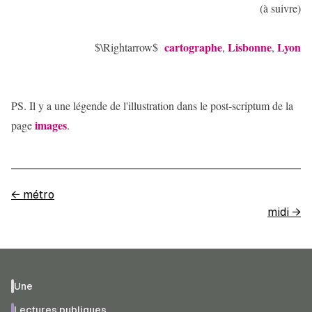
(à suivre)
cartographe
Lisbonne
Lyon
$\Rightarrow$
,
,
PS. Il y a une légende de l'illustration dans le post-scriptum de la
images
page
.
←
métro
midi
→
Une
Lectures publiques