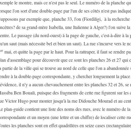
xemple le montre, mais ce n'est pas le seul. Le numéro de la planche qu'
orsque l'on sort d'une double-page par l'un de ses côtés n'est pas indiqu
upposons par exemple que, planche 33, l'on (Fiordiligi, à la recherche 
ncêtres? de sa grand-mère Isabella, une Italienne à Alger?) l'on suive la
entre. Le passage (du nord-ouest) à la page de gauche, c'est-à-dire à la 
u'un saut (mais nécessite bel et bien un saut). La rue s'incurve vers le n
er
1
mai, et quitte la page par le haut. Pour la rattraper, il faut se rendre p
lan d'assemblage pour découvrir que ce sont les planches 26 et 27 qui c
a partie de la ville qui se trouve au nord de celle que l'on a abandonnée 
endre à la double-page correspondante, y chercher longuement la place
'évidence, il n'y a aucun chevauchement entre les planches 32 et 26, se r
assiba Ben Bouali, puisque des fragments de cette rue figurent sur les 
ue Victor Hugo pour monter jusqu'à la rue Didouche Mourad et au cent
e plan-guide contient une liste des noms des rues, avec le numéro de la
orrespondante et un moyen (une lettre et un chiffre) de localiser cette ru
outes les planches sont en effet quadrillées en seize cases (rectangulaire