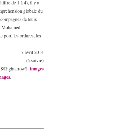
ffre de 1 à 4), il y a
compréhension globale du
accompagnés de leurs
ad Mohamed.
le port, les ordures, les
7 avril 2014
(à suivre)
images
$\Rightarrow$
mages
.