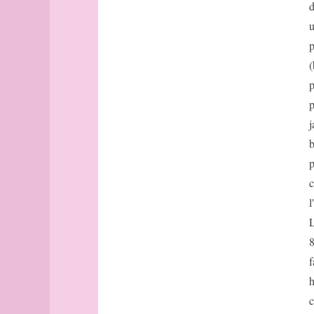
Avignon
d
Bâle
u
Banff
p
Barcelone
(
Barcelone
p
(suite)
base
p
bâtonnets
j
Berlin
b
bibliographie
p
Bilbao
c
Bombay
l
Bonn
Bordeaux
L
Bordeaux
8
(suite)
f
Boston
h
Bougainville
c
boussole