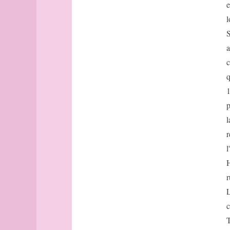
bout
e
Brest
l
Budapest
S
Budapest
a
(suite)
c
Buenos-
Aires
q
Buffalo
cadastre
p
Caen
l
Cambridge
r
canal
cap
l
Cargèse
H
carré
r
carte
L
cartographe
c
Casablanca
T
casbah