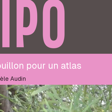
IPO
uillon pour un atlas
èle Audin