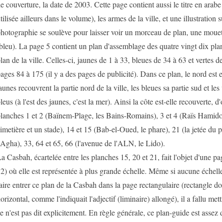
e couverture, la date de 2003. Cette page contient aussi le titre en arabe
tilisée ailleurs dans le volume), les armes de la ville, et une illustration 
hotographie se soulève pour laisser voir un morceau de plan, une mouet
bleu). La page 5 contient un plan d'assemblage des quatre vingt dix pl
lan de la ville. Celles-ci, jaunes de 1 à 33, bleues de 34 à 63 et vertes 
ages 84 à 175 (il y a des pages de publicité). Dans ce plan, le nord est
aunes recouvrent la partie nord de la ville, les bleues sa partie sud et les v
leus (à l'est des jaunes, c'est la mer). Ainsi la côte est-elle recouverte, d'
lanches 1 et 2 (Baïnem-Plage, les Bains-Romains), 3 et 4 (Raïs Hamido
imetière et un stade), 14 et 15 (Bab-el-Oued, le phare), 21 (la jetée du p
'Agha), 33, 64 et 65, 66 (l'avenue de l'ALN, le Lido).
a Casbah, écartelée entre les planches 15, 20 et 21, fait l'objet d'une pa
2) où elle est représentée à plus grande échelle. Même si aucune échelle
aire entrer ce plan de la Casbah dans la page rectangulaire (rectangle do
orizontal, comme l'indiquait l'adjectif (liminaire) allongé), il a fallu met
e n'est pas dit explicitement. En règle générale, ce plan-guide est assez dif