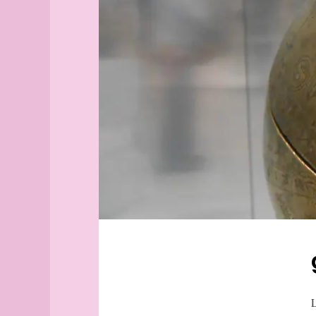
Aix-
en-
Provence
Alborg
aleph
Alger
(guide
officiel)
Alger
(plan
guide)
Angers
angles
archipel
Arhus
armée
arpenteur
atlas
atlas
L
(suite)