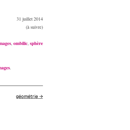
31 juillet 2014
(à suivre)
mages
ombilic
sphère
,
,
mages
.
géométrie
→