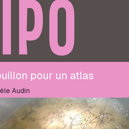
IPO
uillon pour un atlas
èle Audin