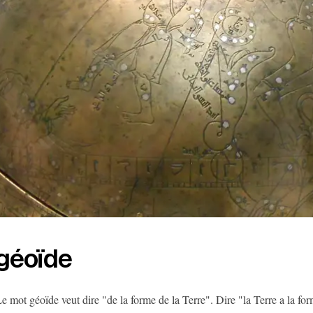
géoïde
e mot géoïde veut dire "de la forme de la Terre". Dire "la Terre a la fo