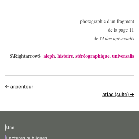
photographie d'un fragment
de la page 11
de l'
Atlas universalis
$\Rightarrow$
aleph
histoire
stéréographique
universalis
,
,
,
←
arpenteur
atlas (suite)
→
Une
Lectures publiques